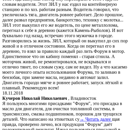
словам водителя. Этот ЗИЛ у нас ездил на контейнерную
станцию и по хоз. работам разным. Водитель говорил, что
увеличилась тяга, двигатель ровнее работает. Дело прошлое,
далее развал предприятия, банкротство, технику с молотка...
ЗИЛ этот выкупил его же водитель, по цене металлолома,
перегнал к себе в деревню (кажется Камень-Рыболов). И вот
буквально год назад, встречаю этого мужичка в городе.
Разговорились за жизнь. ЗИЛ, который он выкупил до сих пор
живой и в отличном состоянии. Когда он перегнал его в
деревню, то взял за правило каждый раз лить Форум в мотор.
Единственное что он кабину поменял - старая сгнила. А
моторчик живой, не ремонтировался, не вскрывался и
отлично тянет, по словам сужу, сам не видел. Ну а что касаемо
моего личного опыта использования Форума, то заливаю в
бензобак, при замене масла, недавно в автомат залил.
Двигатель гораздо мягче и ровнее работает, запуск лёгкий и
плавный. Рекомендую всем!
18.11.2018
Кучеров Николай Николаевич
, Владивосток
Я пользуюсь многими присадками "Форум", это присадка в
масло для двигателя, для очистки топливной системы, в
трансмиссию, смазка подшипников, порошок для трущихся
деталей. Что написано на этикетках су
→ Читать далее
щая
правда, проверено лично, вся продукция "Форум" даёт
положительный результат. Начал пользоваться присадкой в