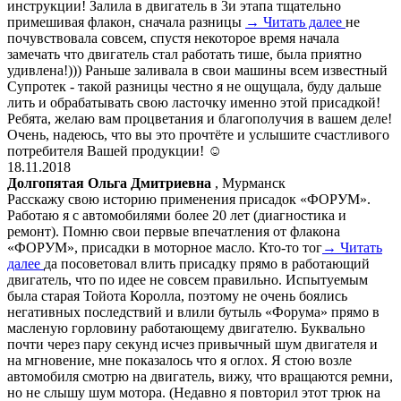
инструкции! Залила в двигатель в 3и этапа тщательно
примешивая флакон, сначала разницы
→ Читать далее
не
почувствовала совсем, спустя некоторое время начала
замечать что двигатель стал работать тише, была приятно
удивлена!))) Раньше заливала в свои машины всем известный
Супротек - такой разницы честно я не ощущала, буду дальше
лить и обрабатывать свою ласточку именно этой присадкой!
Ребята, желаю вам процветания и благополучия в вашем деле!
Очень, надеюсь, что вы это прочтёте и услышите счастливого
потребителя Вашей продукции! ☺️
18.11.2018
Долгопятая Ольга Дмитриевна
, Мурманск
Расскажу свою историю применения присадок «ФОРУМ».
Работаю я с автомобилями более 20 лет (диагностика и
ремонт). Помню свои первые впечатления от флакона
«ФОРУМ», присадки в моторное масло. Кто-то тог
→ Читать
далее
да посоветовал влить присадку прямо в работающий
двигатель, что по идее не совсем правильно. Испытуемым
была старая Тойота Королла, поэтому не очень боялись
негативных последствий и влили бутыль «Форума» прямо в
масленую горловину работающему двигателю. Буквально
почти через пару секунд исчез привычный шум двигателя и
на мгновение, мне показалось что я оглох. Я стою возле
автомобиля смотрю на двигатель, вижу, что вращаются ремни,
но не слышу шум мотора. (Недавно я повторил этот трюк на