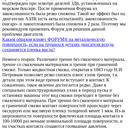
подтвержден при осмотре дизелей 3Д6, установленных на
морском буксире. После применения Форума их
закоксованность была резко снижена. Такой же эффект был на
двигателях АЗЛК (есть акты испытаний), закоксованность
(нагаро- и лакоотложение) была снижена в 2 раза. Поэтому мы
рекомендуем применять Форум для решения данной
проблемы двигателя.
Каким образом влияет ФОРУМ® на металлическую
поверхность, если на трущихся деталях двигателя всегда
сохраняется пленка масла?
Немного теории. Различают трение без смазочного материала,
трение со смазочным материалом и трение при граничной
смазке. Только жидкостная смазка, открытая в 1883 году Н.И.
Петровым позволяет резко снизить износ узлов трения, т.к.
детали при этом виде трения не вступают в контакт. К
сожалению, такое явление достигается редко. Даже в
специально сконструированных узлах в период пуска и
остановки машины этот вид смазки переходит в трение без
смазочного материала. При трении без смазочного материала
и граничной смазке контакт поверхностей происходит через
оксидную или масляную пленку толщиной менее 1 мкм. Из-за
шероховатости поверхности фактическая площадь контакта в
100-10000 раз меньше номинальной площади поверхности, и
на участках контакта создаются громадные давления,