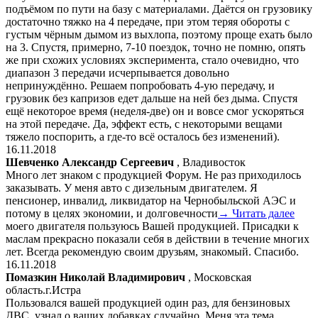
подъёмом по пути на базу с материалами. Даётся он грузовику
достаточно тяжко на 4 передаче, при этом теряя обороты с
густым чёрным дымом из выхлопа, поэтому проще ехать было
на 3. Спустя, примерно, 7-10 поездок, точно не помню, опять
же при схожих условиях эксперимента, стало очевидно, что
диапазон 3 передачи исчерпывается довольно
непринуждённо. Решаем попробовать 4-ую передачу, и
грузовик без капризов едет дальше на ней без дыма. Спустя
ещё некоторое время (неделя-две) он и вовсе смог ускоряться
на этой передаче. Да, эффект есть, с некоторыми вещами
тяжело поспорить, а где-то всё осталось без изменений).
16.11.2018
Шевченко Александр Сергеевич
, Владивосток
Много лет знаком с продукцией Форум. Не раз приходилось
заказывать. У меня авто с дизельным двигателем. Я
пенсионер, инвалид, ликвидатор на Чернобыльской АЭС и
потому в целях экономии, и долговечности
→ Читать далее
моего двигателя пользуюсь Вашей продукцией. Присадки к
маслам прекрасно показали себя в действии в течение многих
лет. Всегда рекомендую своим друзьям, знакомый. Спасибо.
16.11.2018
Помазкин Николай Владимирович
, Московская
область.г.Истра
Пользовался вашей продукцией один раз, для бензиновых
ДВС, узнал о ваших добавках случайно. Меня эта тема