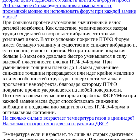
260 т.км. через 5т.км будет плановая замена масла с
промывкой можно ли использовать форум при каждой замене
масла?
При большом пробеге автомобиля значительный износ
деталей неизбежен. Как следствие, увеличиваются зазоры
трущихся деталей и возрастает вибрация, что только
усиливает износ. В этих условиях покрытие ПТФЭ Форум
имеет большую толщину и существенно снижает вибрацию и,
естественно, износ от трения. Но при толщине покрытия
больше 1-3 мкм оно довольно быстро уменьшается в силу
высокой пластичности пленки ПТФЭ-Форум. При
уменьшении толщины пленки до 1-3 мкм дальнейшее
снижение толщины прекращается или идет крайне медленно
в силу особенностей структуры поверхности металла и
проявления наноэффекта, благодаря которому ПТФЭ-
покрытие прочно удерживается на любой поверхности.
Поэтому в вашем случае повторная обработка ФОРУМом при
каждой замене масла будет способствовать снижению
вибрации и поддержанию защитного слоя ПТФЭ-Форум в
оптимальном состоянии.
На сколько сильно возрастает температура газов в цилиндре?
Насколько это критично для эксплуатации ДВС?
Температура если и взрастает, то лишь на старых двигателях
и лишь за счет увеличения компрессии. При этом температура