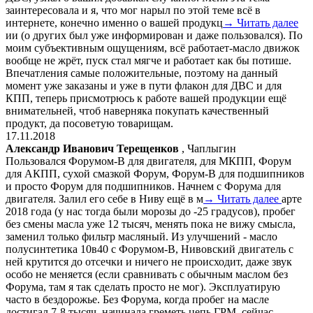
заинтересовала и я, что мог нарыл по этой теме всё в
интернете, конечно именно о вашей продукц
→ Читать далее
ии (о других был уже информирован и даже пользовался). По
моим субъективным ощущениям, всё работает-масло движок
вообще не жрёт, пуск стал мягче и работает как бы потише.
Впечатления самые положительные, поэтому на данный
момент уже заказаны и уже в пути флакон для ДВС и для
КПП, теперь присмотрюсь к работе вашей продукции ещё
внимательней, чтоб наверняка покупать качественный
продукт, да посоветую товарищам.
17.11.2018
Александр Иванович Терещенков
, Чаплыгин
Пользовался Форумом-В для двигателя, для МКПП, Форум
для АКПП, сухой смазкой Форум, Форум-В для подшипников
и просто Форум для подшипников. Начнем с Форума для
двигателя. Залил его себе в Ниву ещё в м
→ Читать далее
арте
2018 года (у нас тогда были морозы до -25 градусов), пробег
без смены масла уже 12 тысяч, менять пока не вижу смысла,
заменил только фильтр масляный. Из улучшений - масло
полусинтетика 10в40 с Форумом-В, Нивовский двигатель с
ней крутится до отсечки и ничего не происходит, даже звук
особо не меняется (если сравнивать с обычным маслом без
Форума, там я так сделать просто не мог). Эксплуатирую
часто в бездорожье. Без Форума, когда пробег на масле
достигал 7-8 тысяч, начинала греметь цепь ГРМ, сейчас