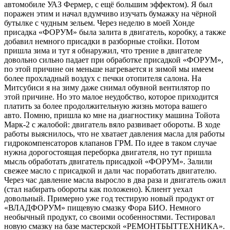
автомобиле УАЗ Фермер, с ещё большим эффектом). Я был
поражен этим и начал вдумчиво изучать бумажку на чёрной
бутылке с чудным зельем. Через неделю в моей Хонде
присадка «ФОРУМ» была залита в двигатель, коробку, а также
добавил немного присадки в разборные стойки. Потом
пришла зима и тут я обнаружил, что трение в двигателе
довольно сильно падает при обработке присадкой «ФОРУМ»,
по этой причине он меньше нагревается и зимой мы имеем
более прохладный воздух с печки отопителя салона. На
Митсубиси я на зиму даже снимал обувной вентилятор по
этой причине. Но это малое неудобство, которое приходится
платить за более продолжительную жизнь мотора вашего
авто. Помню, пришла ко мне на диагностику машина Тойота
Марк-2 с жалобой: двигатель вяло развивает обороты. В ходе
работы выяснилось, что не хватает давления масла для работы
гидрокомпенсаторов клапанов ГРМ. По идее в таком случае
нужна дорогостоящая переборка двигателя, но тут пришла
мысль обработать двигатель присадкой «ФОРУМ». Залили
свежее масло с присадкой и дали час поработать двигателю.
Через час давление масла выросло в два раза и двигатель ожил
(стал набирать обороты как положено). Клиент уехал
довольный. Примерно уже год тестирую новый продукт от
«ВЛАДФОРУМ» пищевую смазку Фора БИО. Немного
необычный продукт, со своими особенностями. Тестировал
новую смазку на базе мастерской «РЕМОНТБЫТТЕХНИКА».