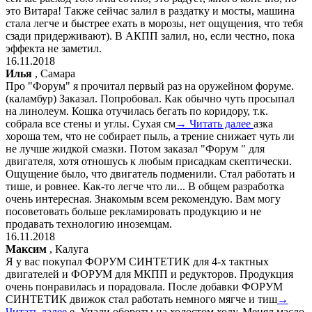
это Витара! Также сейчас залил в раздатку и мосты, машина
стала легче и быстрее ехать в морозы, нет ощущения, что тебя
сзади придерживают). В АКПП залил, но, если честно, пока
эффекта не заметил.
16.11.2018
Илья
, Самара
Про "Форум" я прочитал первый раз на оружейном форуме.
(каламбур) Заказал. Попробовал. Как обычно чуть просыпал
на линолеум. Кошка отучилась бегать по коридору, т.к.
собрала все стены и углы. Сухая см
→ Читать далее
азка
хороша тем, что не собирает пыль, а трение снижает чуть ли
не лучше жидкой смазки. Потом заказал "Форум " для
двигателя, хотя отношусь к любым присадкам скептически.
Ощущение было, что двигатель подменили. Стал работать и
тише, и ровнее. Как-то легче что ли... В общем разработка
очень интересная. Знакомым всем рекомендую. Вам могу
посоветовать больше рекламировать продукцию и не
продавать технологию иноземцам.
16.11.2018
Максим
, Калуга
Я у вас покупал ФОРУМ СИНТЕТИК для 4-х тактных
двигателей и ФОРУМ для МКПП и редукторов. Продукция
очень понравилась и порадовала. После добавки ФОРУМ
СИНТЕТИК движок стал работать немного мягче и тиш
→
Читать далее
е. Упали обороты на холостом ходу. Менял масло