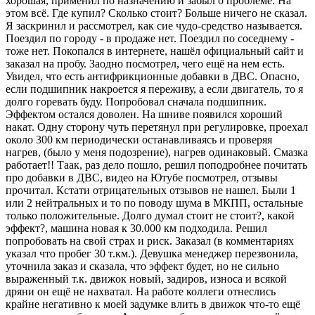
хорошая, применил по назначению и забыл о проблеме. На
этом всё. Где купил? Сколько стоит? Больше ничего не сказал.
Я заскринил и рассмотрел, как сие чудо-средство называется.
Поездил по городу - в продаже нет. Поездил по соседнему -
тоже нет. Покопался в интернете, нашёл официальный сайт и
заказал на пробу. Заодно посмотрел, чего ещё на нем есть.
Увидел, что есть антифрикционные добавки в ДВС. Опасно,
если подшипник накроется я переживу, а если двигатель, то я
долго горевать буду. Попробовал сначала подшипник.
Эффектом остался доволен. На шниве появился хороший
накат. Одну сторону чуть перетянул при регулировке, проехал
около 300 км периодически останавливаясь и проверяя
нагрев, (было у меня подозрение), нагрев одинаковый. Смазка
работает!! Таак, раз дело пошло, решил поподробнее почитать
про добавки в ДВС, видео на Ютубе посмотрел, отзывы
прочитал. Кстати отрицательных отзывов не нашел. Были 1
или 2 нейтральных и то по поводу шума в МКПП, остальные
только положительные. Долго думал стоит не стоит?, какой
эффект?, машина новая к 30.000 км подходила. Решил
попробовать на свой страх и риск. Заказал (в комментариях
указал что пробег 30 т.км.). Девушка менеджер перезвонила,
уточнила заказ и сказала, что эффект будет, но не сильно
выраженный т.к. движок новый, задиров, износа и всякой
дряни он ещё не нахватал. На работе коллеги отнеслись
крайне негативно к моей задумке влить в движок что-то ещё