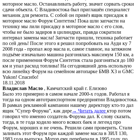
моторное масло. Останавливать работу, значит сорвать сроки
сдачи объекта. С Владивостока был приглашён специалист
механик для ремонта. С собой он привёз ящик присадок в
моторное масло Форум Синтетик! Пока шли запчасти на
технику мы лили присадку в моторное масло с его слов,
чтобы не было задиров в цилиндрах, правда сократили
интервал замены масла! Запчасти пришли, техника работает
по сей день! После этого я решил попробовать на Ауди ку 7
2008 года - пропал жор масла и, самое главное, на затяжном
подъёме изначально машина разгонялась максимум 150 км, а
после применения Форум Синтетик стала разгоняться до 180
км и упал расход топлива! На сегодняшний день использую
всю линейку Форум на семейном автопарке БМВ Х3 и GMC
Yukon! Спасибо!
18.11.2018
Владислав Масло
, Камчатский край г. Елизово
Было это примерно в самом начале 2000-х годов. Работал я
тогда на одном автотранспортном предприятии Владивостока.
В рамках рекламной кампании нашему директору кто-то дал
ящик "Супер Форума", как дире
→ Читать далее
ктор потом
говорил что именно создатель Форума дал. К слову сказать,
тогда, в те года ходило много всяких баек и легенд про
Форум, хороших и не очень. Решили сами проверить. Стали
заливать этот Форум при каждой замене масла в ЗИЛ 130,
1983 года выпуска. Мотор ему перебирали в 1995 году, по