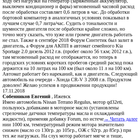
ходу без нагрузки на генератор (заряженный аккумулятор,
выключен кондиционер и фары) мгновенный часовой расход
после обработки составляет 0,6 литров в час. До обработки
бортовой компьютер в аналогичных условиях показывал в
лучшем случае 0,7 литра/час. Судить о тональности и
шумности двигателя после обработки крайне сложно, но
точно могу сказать, что хуже или громче двигатель работать
не стал. Также в сентябре 2018 Форум Синтетик был залит в
двигатель, а Форум для АКПП в автомат семейного Kia
Sportage 2.0 дизель 2012 г.в. (пробег около 56 т.км; 2012 г.в.),
там мгновенный расход не отображается, но теперь в
городских условиях коротких пробегов средний расход пока
держится на 10 литрах на 100 км (был около 11 л на 100 км).
Автомат работает без нареканий, как и двигатель. Следующий
автомобиль на очереди - Хонда CR-V 3 2008 г.в. Продуктом
доволен! Желаю успехов в продвижении продукции!
17.11.2018
Собенников Евгений
, Ижевск
Имею автомобиль Nissan Terrano Regulus, мотор qd32eti,
пользуюсь добавками в моторное масло (установлены
стрелочные датчики температуры масла и охлаждающей
жидкости), применяя добавку Forum, по истече
→ Читать далее
нии 1000 км, температурный режим мотора значительно
снижен (масло со 130гр. до 105гр., ОЖ с 92гр. до 85гр.) при
тех же нагрузках. На слух мотор работает мягче и тише,