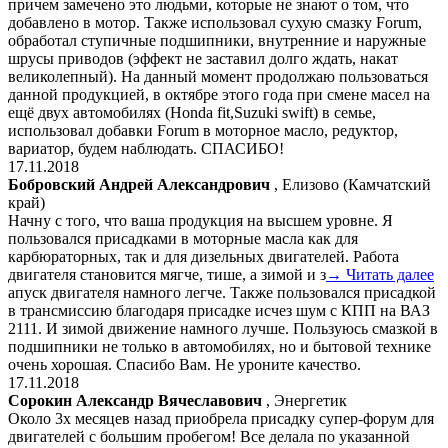
причем замечено это людьми, которые не знают о том, что
добавлено в мотор. Также использовал сухую смазку Forum,
обработал ступичные подшипники, внутренние и наружные
шрусы приводов (эффект не заставил долго ждать, накат
великолепный). На данный момент продолжаю пользоваться
данной продукцией, в октябре этого года при смене масел на
ещё двух автомобилях (Honda fit,Suzuki swift) в семье,
использовал добавки Forum в моторное масло, редуктор,
вариатор, будем наблюдать. СПАСИБО!
17.11.2018
Бобровский Андрей Александрович
, Елизово (Камчатский
край)
Начну с того, что ваша продукция на высшем уровне. Я
пользовался присадками в моторные масла как для
карбюраторных, так и для дизельных двигателей. Работа
двигателя становится мягче, тише, а зимой и з
→ Читать далее
апуск двигателя намного легче. Также пользовался присадкой
в трансмиссию благодаря присадке исчез шум с КПП на ВАЗ
2111. И зимой движение намного лучше. Пользуюсь смазкой в
подшипники не только в автомобилях, но и бытовой технике
очень хорошая. Спасибо Вам. Не уроните качество.
17.11.2018
Сорокин Александр Вячеславович
, Энергетик
Около 3х месяцев назад приобрела присадку супер-форум для
двигателей с большим пробегом! Все делала по указанной