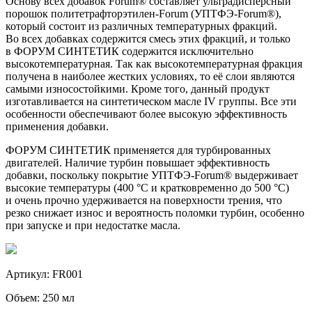
Основу всех добавок Forum® составляет ультрадисперсный
порошок
политетрафторэтилен-Forum
(
УПТФЭ-Forum®
),
который состоит из различных температурных фракций.
Во всех добавках содержится смесь этих фракций, и только
в ФОРУМ СИНТЕТИК содержится исключительно
высокотемпературная. Так как высокотемпературная фракция
получена в наиболее жестких условиях, то её слои являются
самыми износостойкими. Кроме того, данный продукт
изготавливается на синтетическом масле IV группы. Все эти
особенности обеспечивают более высокую эффективность
применения добавки.
ФОРУМ СИНТЕТИК применяется для турбированных
двигателей. Наличие турбин повышает эффективность
добавки, поскольку покрытие
УПТФЭ-Forum®
выдерживает
высокие температуры (400 °C и кратковременно до 500 °С)
и очень прочно удерживается на поверхности трения, что
резко снижает износ и вероятность поломки турбин, особенно
при запуске и при недостатке масла.
Артикул: FR001
Объем: 250 мл