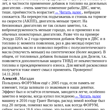
лет, в частности применение добавок в топливо на дизельных
двигателях - очень заметно изменение работы ДВС, мягче,
тише, приёмистость возрастает
→ Читать далее
, вибрация
снижается. На перекресток подъезжаешь и стоишь на тормозе
на скорости (АКПП), двигатель меньше трясет. На
бензиновых двигателях не так сильно заметно, т.к.
вибронагруженность меньше гораздо, но и применял я на
обычных инжекторных двигателях. Разве что на примере
Эскудо J20A за 2 года применения добавок Форум в ДВС и в
топливо (с момента появления, раз в два месяца) перестал
расходовать масло и позволил перейти с полусинтетического
масла (текучесть меньше) на синтетическое (более жидкое). В
общем, от топливных добавок большая польза для Дизеля, т.к.
появляется дополнительная защита ТНВД от некачественного
топлива и преждевременного износа. Для мягкой раскоксовки
получается тоже имеет смысл применять. Проверено!
14.11.2018
Алексей
, Магадан
Пользуюсь ФОРУМом ещё с 2005 года, если память не
изменяет, тогда заливали со знакомым в наши девятки.
Эффект был и остаётся отличным, заводится легче, особенно
заметно в морозы, когда купил последнюю
→ Читать далее
машину в 2016 году Грант Витара, расход зимой вообще был
под 20 литров, поменял масло залил, как всегда ФОРУМ,
сейчас расход 16.6 л/на сотню, это радует, много конечно, но