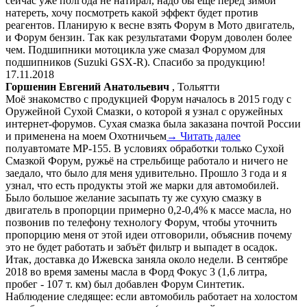
сейчас уже полгода не натирал, надо бы ещё перед зимой
натереть, хочу посмотреть какой эффект будет против
реагентов. Планирую к весне взять Форум в Мото двигатель,
и Форум бензин. Так как результатами Форум доволен более
чем. Подшипники мотоцикла уже смазал Форумом для
подшипников (Suzuki GSX-R). Спасибо за продукцию!
17.11.2018
Горшенин Евгений Анатольевич
, Тольятти
Моё знакомство с продукцией Форум началось в 2015 году с
Оружейной Сухой Смазки, о которой я узнал с оружейных
интернет-форумов. Сухая смазка была заказана почтой России
и применена на моем Охотничьем
→ Читать далее
полуавтомате МР-155. В условиях обработки только Сухой
Смазкой Форум, ружьё на стрельбище работало и ничего не
заедало, что было для меня удивительно. Прошло 3 года и я
узнал, что есть продукты этой же марки для автомобилей.
Было большое желание засыпать ту же сухую смазку в
двигатель в пропорции примерно 0,2-0,4% к массе масла, но
позвонив по телефону технологу Форум, чтобы уточнить
пропорцию меня от этой идеи отговорили, объяснив почему
это не будет работать и забъёт фильтр и выпадет в осадок.
Итак, доставка до Ижевска заняла около недели. В сентябре
2018 во время замены масла в Форд Фокус 3 (1,6 литра,
пробег - 107 т. км) был добавлен Форум Синтетик.
Наблюдение следящее: если автомобиль работает на холостом