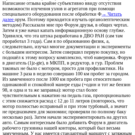
Написание отзыва крайне субъективно ввиду отсутствия
возможности изучения узлов и агрегатов при помощи
специального оборудования после обработки Ф
→ Читать
далее
орум. Поэтому приходится изучать органолептическим
методом) Рассказали мне про Форум друзья, в общих чертах.
Затем я уже начал капать информационную основу глубже.
Удивился, что эта штука разработана в ДВО РАН (сам там
проработал 3 года). Сам я по образованию физик, а,
следовательно, изучал многие документации и эксперименты
с большим интересом. Затем совершил первую покупку, но
подошёл к этому вопросу комплексно, чтоб наверняка. Форум
в двигатель (1jz-gte), в МКПП, в редуктор, в гур. Проблем
таковых не было с мотором, просто для профилактики. На
машине 3 раза в неделю совершаю 100 км пробег за городом.
Из замеченного после 1000 км пробега при относительно
одинаковой и спокойной манере езды (+один и тот же бензин
98, и одна и та же заправка): мотор стал более
чувствительным к нажатию на педаль газа, пропорционально
с этим снижается расход с 12 до 11 литров (повторюсь, что
мотор полностью исправный и при этом турбовый, а значит
не предназначен для экономии; проверяли по полному баку
несколько раз). Затем начали экспериментировать на других
авто. Самым интересным было добавить Форум в двигатель
рабочего грузовика нашей конторы, который был весьма
замученным. У нас имеется стандартный маршрут с затяжным