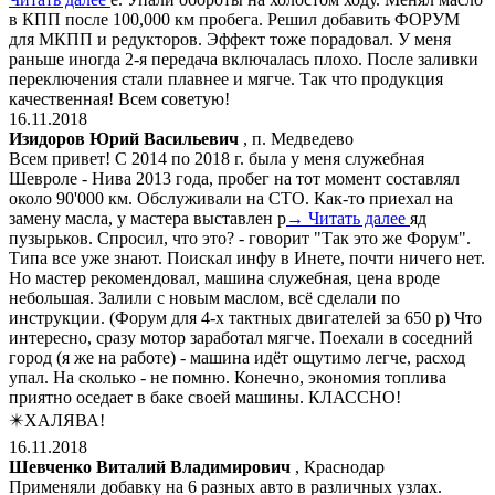
в КПП после 100,000 км пробега. Решил добавить ФОРУМ
для МКПП и редукторов. Эффект тоже порадовал. У меня
раньше иногда 2-я передача включалась плохо. После заливки
переключения стали плавнее и мягче. Так что продукция
качественная! Всем советую!
16.11.2018
Изидоров Юрий Васильевич
, п. Медведево
Всем привет! С 2014 по 2018 г. была у меня служебная
Шевроле - Нива 2013 года, пробег на тот момент составлял
около 90'000 км. Обслуживали на СТО. Как-то приехал на
замену масла, у мастера выставлен р
→ Читать далее
яд
пузырьков. Спросил, что это? - говорит "Так это же Форум".
Типа все уже знают. Поискал инфу в Инете, почти ничего нет.
Но мастер рекомендовал, машина служебная, цена вроде
небольшая. Залили с новым маслом, всё сделали по
инструкции. (Форум для 4-х тактных двигателей за 650 р) Что
интересно, сразу мотор заработал мягче. Поехали в соседний
город (я же на работе) - машина идёт ощутимо легче, расход
упал. На сколько - не помню. Конечно, экономия топлива
приятно оседает в баке своей машины. КЛАССНО!
✴️ХАЛЯВА!
16.11.2018
Шевченко Виталий Владимирович
, Краснодар
Применяли добавку на 6 разных авто в различных узлах.