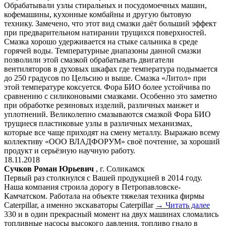
Обрабатывали узлы стиральных и посудомоечных машин,
кофемашины, кухонные комбайны и другую бытовую
технику. Замечено, что этот вид смазки даёт больший эффект
при предварительном натирании трущихся поверхностей.
Смазка хорошо удерживается на стыке сальника в среде
горячей воды. Температурные диапазоны данной смазки
позволили этой смазкой обрабатывать двигатели
вентиляторов в духовых шкафах где температура подымается
до 250 градусов по Цельсию и выше. Смазка «Литол» при
этой температуре коксуется. Фора БИО более устойчива по
сравнению с силиконовыми смазками. Особенно это заметно
при обработке резиновых изделий, различных манжет и
уплотнений. Великолепно смазываются смазкой Фора БИО
трущиеся пластиковые узлы в различных механизмах,
которые все чаще приходят на смену металлу. Выражаю всему
коллективу «ООО ВЛАДФОРУМ» своё почтение, за хороший
продукт и серьёзную научную работу.
18.11.2018
Сучков Роман Юрьевич
, г. Соликамск
Первый раз столкнулся с Вашей продукцией в 2014 году.
Наша компания строила дорогу в Петропавловске-
Камчатском. Работала на объекте тяжелая техника фирмы
Caterpillar, а именно экскаваторы Caterpillar
→ Читать далее
330 и в один прекрасный момент на двух машинах сломались
топливные насосы высокого давления, топливо гнало в