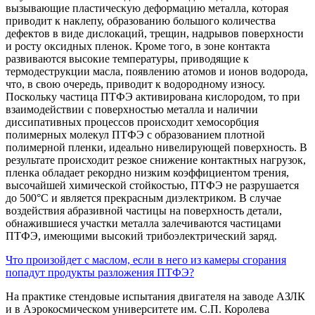
вызывающие пластическую деформацию металла, которая
приводит к наклепу, образованию большого количества
дефектов в виде дислокаций, трещин, надрывов поверхности
и росту оксидных пленок. Кроме того, в зоне контакта
развиваются высокие температуры, приводящие к
термодеструкции масла, появлению атомов и ионов водорода,
что, в свою очередь, приводит к водородному износу.
Поскольку частица ПТФЭ активирована кислородом, то при
взаимодействии с поверхностью металла и наличии
диссипативных процессов происходит хемосорбция
полимерных молекул ПТФЭ с образованием плотной
полимерной пленки, идеально нивелирующей поверхность. В
результате происходит резкое снижение контактных нагрузок,
пленка обладает рекордно низким коэффициентом трения,
высочайшей химической стойкостью, ПТФЭ не разрушается
до 500°С и является прекрасным диэлектриком. В случае
воздействия абразивной частицы на поверхность детали,
обнажившиеся участки металла залечиваются частицами
ПТФЭ, имеющими высокий трибоэлектрический заряд.
Что произойдет с маслом, если в него из камеры сгорания
попадут продукты разложения ПТФЭ?
На практике стендовые испытания двигателя на заводе АЗЛК
и в Аэрокосмическом университете им. С.П. Королева