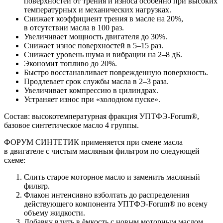
поверхностей от трения и износа особенно при высоких
температурных и механических нагрузках.
Снижает коэффициент трения в масле на 20%,
в отсутствии масла в 100 раз.
Увеличивает мощность двигателя до 30%.
Снижает износ поверхностей в 5–15 раз.
Снижает уровень шума и вибрации на 2–8 дБ.
Экономит топливо до 20%.
Быстро восстанавливает поврежденную поверхность.
Продлевает срок службы масла в 2–3 раза.
Увеличивает компрессию в цилиндрах.
Устраняет износ при «холодном пуске».
Состав: высокотемпературная фракция
УПТФЭ-Forum®
,
базовое синтетическое масло 4 группы.
ФОРУМ СИНТЕТИК применяется при смене масла
в двигателе с чистым масляным фильтром по следующей
схеме:
Слить старое моторное масло и заменить масляный
фильтр.
Флакон интенсивно взболтать до распределения
действующего компонента
УПТФЭ-Forum®
по всему
объему жидкости.
Добавку влить в ёмкость с новым моторным маслом