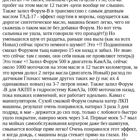
пробег на этом масле 12 тысяч -цепи вообще не слышно.
Также залил Форум-В в трансмиссию с самым дешевым
маслом ТАД-17 - эффект ощутим в морозы, ощущается как
дорогое синтетическое масло, машина бежит легко, чего не
скажешь о таком масле без добавки Форум. Но вот течь
сальника не ушла, хотя говорили что пропадёт!)) Но
уменьшился шум от раздатка, раньше она выла (как на всех
Нивах) сейчас просто немного шумит! Это +!! Подшипники
смазал Форумом тыщ наверно 15 км назад и забыл. Не знаю
что сейчас там с ними, они себя никак не проявляют теперь))
Это тоже +! Залил Форум 500 в двигатель КамАЗа, сейчас
около 1000 моточасов на этом масле и 12 тысяч километров, за
это время долил 2 литра масла (двигатель Новый) расход по
датчикам Глонасс меньше других таких же (у нас их 4
одинаковых новых) на 3-7 литров ниже. Также залил Форум
-В для АКПП в гидросистему КамАЗа, 1000 моточасов назад,
пока никаких изменений, все работает идеально. Камаз с
манипулятором. Сухой смазкой Форум сначала натер ЛКП
машины, результат очень понравился, натирал 3 раза 3 дня
подряд, в мае - держится до сих пор, только с лобового быстро
ушло покрытие, наверно моек через 3-4. Первые моек 5-7 мыл
на мойках самообслуживания керхером даже без шампуня,
смывается вообще прям легко! Очень понравился этот эффект,
и когда дождь, с машины вода стекает прямо на глазах. Но