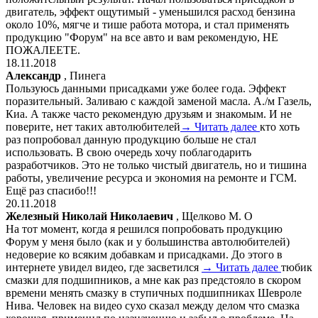
двигатель, эффект ощутимый - уменьшился расход бензина
около 10%, мягче и тише работа мотора, и стал применять
продукцию "Форум" на все авто и вам рекомендую, НЕ
ПОЖАЛЕЕТЕ.
18.11.2018
Александр
, Пинега
Пользуюсь данными присадками уже более года. Эффект
поразительный. Заливаю с каждой заменой масла. А./м Газель,
Киа. А также часто рекомендую друзьям и знакомым. И не
поверите, нет таких автолюбителей
→ Читать далее
кто хоть
раз попробовал данную продукцию больше не стал
использовать. В свою очередь хочу поблагодарить
разработчиков. Это не только чистый двигатель, но и тишина
работы, увеличение ресурса и экономия на ремонте и ГСМ.
Ещё раз спасибо!!!
20.11.2018
Железный Николай Николаевич
, Щелково М. О
На тот момент, когда я решился попробовать продукцию
Форум у меня было (как и у большинства автолюбителей)
недоверие ко всяким добавкам и присадками. До этого в
интернете увидел видео, где засветился
→ Читать далее
тюбик
смазки для подшипников, а мне как раз предстояло в скором
времени менять смазку в ступичных подшипниках Шевроле
Нива. Человек на видео сухо сказал между делом что смазка