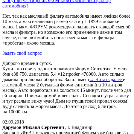
Могут ли частицы ФОРУМ забить масляный фильтр
автомобиля?
Нет, так как масляный фильтр автомобиля имеет ячейки более
10 мкм, а максимальный размер частиц ПТФЭ в добавке
менее 1 мкм. ФОРУМ рекомендуют заливать с каждой сменой
масла и фильтра, но возможно его применение даже в том
случае, если автомобиль после смены масла и фильтра
«пробегал» около месяца.
Задать свой вопрос
Доброго времени суток.
Купил по совету одного знакомого Форум Синтетик. У меня
бмв е38 750, двигатель 5.4 v12 пробег 478000. Авто сильно
дымила при любых оборотах. Залил вмест
→ Читать далее
е
с заменой масла 2 бутылька форум синтетик (на 10 литров
масла). Авто поработала на холостых 15 минут, после чего дал
ей «гари». Приехал домой и лег спать. Сегодня с утра завожу
и тут реально вижу чудо! Дым из глушителей пропал совсем!
Буду следить за жором масла. До этого расход 6 литров
на 10000 км.
02.09.2018
Дарумов Михаил Сергеевич
, г. Владимир
Здравствуйте! Пользуюсь продукцией Форум уже больше 2-х