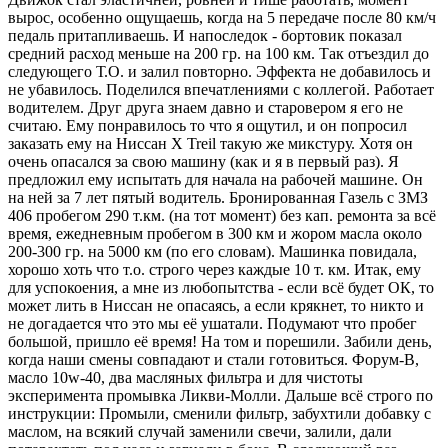
вырос, особенно ощущаешь, когда на 5 передаче после 80 км/ч
педаль притапливаешь. И напоследок - бортовик показал
средний расход меньше на 200 гр. на 100 км. Так отъездил до
следующего Т.О. и залил повторно. Эффекта не добавилось и
не убавилось. Поделился впечатлениями с коллегой. Работает
водителем. Друг друга знаем давно и старовером я его не
считаю. Ему понравилось то что я ощутил, и он попросил
заказать ему на Ниссан X Treil такую же микстуру. Хотя он
очень опасался за свою машину (как и я в первый раз). Я
предложил ему испытать для начала на рабочей машине. Он
на ней за 7 лет пятый водитель. Бронированная Газель с ЗМЗ
406 пробегом 290 т.км. (на тот момент) без кап. ремонта за всё
время, ежедневным пробегом в 300 км и жором масла около
200-300 гр. на 5000 км (по его словам). Машинка повидала,
хорошо хоть что т.о. строго через каждые 10 т. км. Итак, ему
для успокоения, а мне из любопытства - если всё будет ОК, то
может лить в Ниссан не опасаясь, а если крякнет, то никто и
не догадается что это мы её ушатали. Подумают что пробег
большой, пришло её время! На том и порешили. Забили день,
когда наши смены совпадают и стали готовиться. Форум-В,
масло 10w-40, два масляных фильтра и для чистоты
эксперимента промывка Ликви-Молли. Дальше всё строго по
инструкции: Промыли, сменили фильтр, забухтили добавку с
маслом, на всякий случай заменили свечи, залили, дали