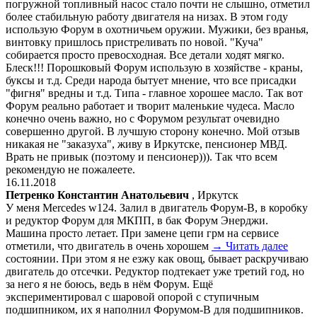
погружной топливный насос стало почти не слышно, отметил
более стабильную работу двигателя на низах. В этом году
использую Форум в охотничьем оружии. Мужики, без вранья,
винтовку пришлось пристреливать по новой. "Куча"
собирается просто превосходная. Все детали ходят мягко.
Блеск!!! Порошковый Форум использую в хозяйстве - краны,
буксы и т.д. Среди народа бытует мнение, что все присадки
"фигня" вредны и т.д. Типа - главное хорошее масло. Так вот
Форум реально работает и творит маленькие чудеса. Масло
конечно очень важно, но с Форумом результат очевидно
совершенно другой. В лучшую сторону конечно. Мой отзыв
никакая не "заказуха", живу в Иркутске, пенсионер МВД.
Врать не привык (поэтому и пенсионер))). Так что всем
рекомендую не пожалеете.
16.11.2018
Петренко Константин Анатольевич
, Иркутск
У меня Mercedes w124. Залил в двигатель Форум-В, в коробку
и редуктор Форум для МКПП, в бак Форум Энерджи.
Машина просто летает. При замене цепи грм на сервисе
отметили, что двигатель в очень хорошем
→ Читать далее
состоянии. При этом я не езжу как овощ, бывает раскручиваю
двигатель до отсечки. Редуктор подтекает уже третий год, но
за него я не боюсь, ведь в нём Форум. Ещё
экспериментировал с шаровой опорой с ступичным
подшипником, их я наполнил Форумом-В для подшипников.