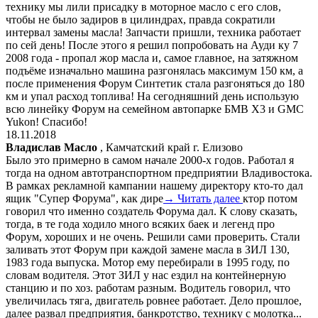
технику мы лили присадку в моторное масло с его слов,
чтобы не было задиров в цилиндрах, правда сократили
интервал замены масла! Запчасти пришли, техника работает
по сей день! После этого я решил попробовать на Ауди ку 7
2008 года - пропал жор масла и, самое главное, на затяжном
подъёме изначально машина разгонялась максимум 150 км, а
после применения Форум Синтетик стала разгоняться до 180
км и упал расход топлива! На сегодняшний день использую
всю линейку Форум на семейном автопарке БМВ Х3 и GMC
Yukon! Спасибо!
18.11.2018
Владислав Масло
, Камчатский край г. Елизово
Было это примерно в самом начале 2000-х годов. Работал я
тогда на одном автотранспортном предприятии Владивостока.
В рамках рекламной кампании нашему директору кто-то дал
ящик "Супер Форума", как дире
→ Читать далее
ктор потом
говорил что именно создатель Форума дал. К слову сказать,
тогда, в те года ходило много всяких баек и легенд про
Форум, хороших и не очень. Решили сами проверить. Стали
заливать этот Форум при каждой замене масла в ЗИЛ 130,
1983 года выпуска. Мотор ему перебирали в 1995 году, по
словам водителя. Этот ЗИЛ у нас ездил на контейнерную
станцию и по хоз. работам разным. Водитель говорил, что
увеличилась тяга, двигатель ровнее работает. Дело прошлое,
далее развал предприятия, банкротство, технику с молотка...