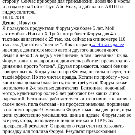
сторону. Сейчас приобрел для трансмиссии, добавлю в мосты
и раздатку на Тойте Таун Айс Ноах, и добавлю в АКПП и
гидроусилитель.
18.10.2018
Денис
, Иркутск
Я пользуюсь продуктами Форум уже более 5 лет. Мой
автомобиль Ниссан Х Трейл потребляет Форум для 4-х
тактных двигателей с 25 тыс. км, сейчас на спидометре 110
тыс. км. Двигатель "шепчет". Как-то сравн
→ Читать далее
ивал звук двигателя моего авто и другого аналогичного.
Земля и небо!!! А ведь у меня дизель, а там "бензинка" была.
Форум залит в квадроцикл, двигатель работает превосходно -
динамика просто "огонь". Друзья поражаются, какой бензин
говорят льешь. Когда узнают про Форум, не сильно верят, что
такой эффект. Но это чистая правда. Кстати по пробегу - уже
капиталка должна была быть, но не требуется! Форум также
использую в 2-х тактных двигателях. Бензопила, лодочный
мотор, культиватор более 5 лет работают без каких-либо
нареканий. Бензопила работает очень интенсивно, т.к. живу в
своем доме, пила бытовая - не профессиональная, поршневая
в полном порядке! Смешиваю Форум с маслом для цепи, шум
цепи существенно уменьшился, шина в идеале. Форум лью во
все редуктора, использую в подшипниках и ШРУСах -
прекрасный результат. С прошлого года стал использовать
присадку для топлива Форум. Результат превосходный -