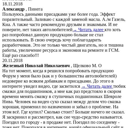
18.11.2018
Александр
, Пинега
Пользуюсь данными присадками уже более года. Эффект
поразительный. Заливаю с каждой заменой масла. А./м Газель,
Киа. А также часто рекомендую друзьям и знакомым. И не
поверите, нет таких автолюбителей
→ Читать далее
кто хоть
раз попробовал данную продукцию больше не стал
использовать. В свою очередь хочу поблагодарить
разработчиков. Это не только чистый двигатель, но и тишина
работы, увеличение ресурса и экономия на ремонте и ГСМ.
Ещё раз спасибо!!!
20.11.2018
Железный Николай Николаевич
, Щелково М. О
На тот момент, когда я решился попробовать продукцию
Форум у меня было (как и у большинства автолюбителей)
недоверие ко всяким добавкам и присадками. До этого в
интернете увидел видео, где засветился
→ Читать далее
тюбик
смазки для подшипников, а мне как раз предстояло в скором
времени менять смазку в ступичных подшипниках Шевроле
Нива. Человек на видео сухо сказал между делом что смазка
хорошая, применил по назначению и забыл о проблеме. На
этом всё. Где купил? Сколько стоит? Больше ничего не сказал.
Я заскринил и рассмотрел, как сие чудо-средство называется.
Поездил по городу - в продаже нет. Поездил по соседнему -
тоже нет. Покопался в интернете, нашёл официальный сайт и