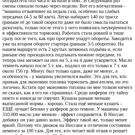
потарахтеть пол часа и загнали в бокс. В следующий раз
смены совпали только через неделю. Вот его впечатления -
"машина отзывчивее на педаль газа, особенно на слабых
передачах (4-5 за 80 км/ч). Легко набирает 140 по трассе
(раньше её до такой скорости даже не было смысла пытаться
разогнать, только после этого у него появилась неуверенность
в эффективности тормозов). Работать стала ровней и тише
сразу после того, как при прогреве упадут обороты. Заводится
уже на втором обороте стартера (раньше 3-5 оборотов). На
нашем маршруте есть 2 крутых затяжных подъёма и, если
раньше ему приходилось подтыкать нижние передачи, то
теперь она заезжает на них на 5, а на 4 даже ускоряется. Масло
темнеть начало после 5 т. км., подлил он его только к 7 т. км
около 150 гр. Минус был только один, даже не минус, а
особенность - у машины увеличился выбег. Это для тех, кто
привык для экономии топлива тормозить двигателем, но это
логично. Кстати про экономию топлива он мне толком ничего
не сказал, как я его ни спрашивал. Среди шоферов эту тайну
никто и никогда не озвучит. Кушала раньше меньше
выписанной нормы - хорошо. Стала ещё меньше кушать -
ЕЩЁ лучше! Бензин у шоферов дело темное. У машины уже
310.000 масло уже меняли - эффект сохраняется. В Ниссан
добавку он уже давно залил, Эффект такой же, только менее
яркий. Потому что движок на Ниссане в отличном состоянии
немного за 100 т.км. Для тех, кто читает мой отзыв и решает