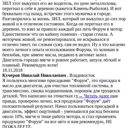
ЗИЛ этот выкупил его же водитель, по цене металлолома,
перегнал к себе в деревню (кажется Камень-Рыболов). И вот
буквально год назад, встречаю этого мужичка в городе.
Разговорились за жизнь. ЗИЛ, который он выкупил до сих пор
живой и в отличном состоянии. Когда он перегнал его в
деревню, то взял за правило каждый раз лить Форум в мотор.
Единственное что он кабину поменял - старая сгнила. А
моторчик живой, не ремонтировался, не вскрывался и
отлично тянет, по словам сужу, сам не видел. Ну а что касаемо
моего личного опыта использования Форума, то заливаю в
бензобак, при замене масла, недавно в автомат залил.
Двигатель гораздо мягче и ровнее работает, запуск лёгкий и
плавный. Рекомендую всем!
18.11.2018
Кучеров Николай Николаевич
, Владивосток
Я пользуюсь многими присадками "Форум", это присадка в
масло для двигателя, для очистки топливной системы, в
трансмиссию, смазка подшипников, порошок для трущихся
деталей. Что написано на этикетках су
→ Читать далее
щая
правда, проверено лично, вся продукция "Форум" даёт
положительный результат. Начал пользоваться присадкой в
двигатель, эффект ощутимый - уменьшился расход бензина
около 10%, мягче и тише работа мотора, и стал применять
продукцию "Форум" на все авто и вам рекомендую, НЕ
ПОЖАЛЕЕТЕ.