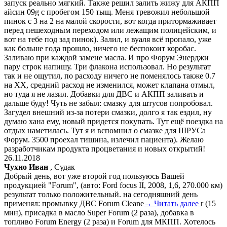
запуск реально мягкий. Также решил залить жижу для АКПП
айсин 09g с пробегом 150 тыщ. Меня тревожил небольшой
пинок с 3 на 2 на малой скорости, вот когда притормаживает
перед пешеходным переходом или лежащим полицейским, и
вот на тебе под зад пинок). Залил, и вуаля всё пропало, уже
как больше года прошло, ничего не беспокоит коробас.
Заливаю при каждой замене масла. И про Форум Энерджи
пару строк напишу. Три флакона использовал. Но результат
так и не ощутил, по расходу ничего не поменялось также 0.7
на ХХ, средний расход не изменился, может клапана отмыл,
но туда я не лазил. Добавки для ДВС и АКПП заливать и
дальше буду! Чуть не забыл: смазку для штусов попробовал.
Загудел внешний из-за потери смазки, долго я так ездил, ну
думаю хана ему, новый придется покупать. Тут ещё поездка на
отдых наметилась. Тут я и вспомнил о смазке для ШРУСа
Форум. 3500 проехал тишина, излечил пациента). Желаю
разработчикам продукта процветания и новых открытий!
26.11.2018
Чухно Иван
, Судак
Добрый день, вот уже второй год пользуюсь Вашей
продукцией "Forum", (авто: Ford focus II, 2008, 1,6, 270.000 км)
результат только положительный. на сегодняшний день
применял: промывку ДВС Forum Cleane
→ Читать далее
r (15
мин), присадка в масло Super Forum (2 раза), добавка в
топливо Forum Energy (2 раза) и Forum для МКПП. Хотелось