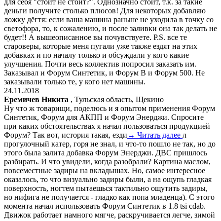
для себя "сто́ит не сто́ит?". Однозначно стоит, т.к. за такие
деньги получите столько плюсов! Для некоторых добавляю
ложку дёгтя: если ваша машина раньше не уходила в точку со
светофора, то, к сожалению, и после заливки она так делать не
будет!! А вышеописанное вы почувствуете. P.S. все те
староверы, которые меня пугали уже также ездят на этих
добавках и по началу только и обсуждали у кого какие
улучшения. Почти весь коллектив попросил заказать им.
Заказывал и Форум Синтетик, и Форум В и Форум 500. Не
заказывали только те, у кого нет машины.
24.11.2018
Еремичев Никита
, Тульская область, Щекино
Ну что ж товарищи, поделюсь и я опытом применения Форум
Синтетик, Форум для АКПП и Форум Энерджи. Спросите
при каких обстоятельствах я начал пользоваться продукцией
Форум? Так вот, история такая, езди
→ Читать далее
л
прогулочный катер, горя не знал, и что-то пошло не так, но до
этого была залита добавка Форум Энерджи. ДВС пришлось
разбирать. И что увидели, когда разобрали? Картина маслом,
повсеместные задиры на вкладышах. Но, самое интересное
оказалось, то что визуально задиры были, а на ощупь гладкая
поверхность, ногтем пытаешься тактильно ощутить задиры,
но нифига не получается - гладко как попа младенца). С этого
момента начал использовать Форум Синтетик в 1.8 tsi cdab.
Движок работает намного мягче, раскручивается легче, зимой