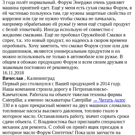
3 года полёт нормальный. Форум Энерджи очень удивляет
машина приятней едет. Ещё у меня есть сухая смазка Форум, я
ей частенько пользуюсь там, где нужны защитные свойства от
коррозии или где не нужно чтобы смазка не пачкалась,
например обрабатываю ей ружьё (у меня ещё старый продукт
с белой этикеткой). Иногда использую её совместно с
жидкими смазками. Ещё не пробовал Оружейной Смазки в
спрее, т.к. это новый продукт, но надеюсь в скором времени
опробовать. Хочу заметить, что смазки Форум сухие или для
подшипников, являются универсальным продуктом и их
можно использовать не только в автомобиле или ружье. В
общем я обожаю продукцию Форум и всем своим друзьям и
знакомым постоянно её рекомендую.
16.11.2018
Вячеслав
, Калининград
Первый раз столкнулся с Вашей продукцией в 2014 году.
Наша компания строила дорогу в Петропавловске-
Камчатском. Работала на объекте тяжелая техника фирмы
Caterpillar, а именно экскаваторы Caterpillar
→ Читать далее
330 и в один прекрасный момент на двух машинах сломались
топливные насосы высокого давления, топливо гнало в
моторное масло. Останавливать работу, значит сорвать сроки
сдачи объекта. С Владивостока был приглашён специалист
механик для ремонта. С собой он привёз ящик присадок в
моторное масло Форум Синтетик! Пока шли запчасти на