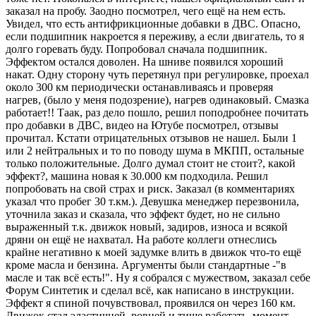
заказал на пробу. Заодно посмотрел, чего ещё на нем есть.
Увидел, что есть антифрикционные добавки в ДВС. Опасно,
если подшипник накроется я переживу, а если двигатель, то я
долго горевать буду. Попробовал сначала подшипник.
Эффектом остался доволен. На шниве появился хороший
накат. Одну сторону чуть перетянул при регулировке, проехал
около 300 км периодически останавливаясь и проверяя
нагрев, (было у меня подозрение), нагрев одинаковый. Смазка
работает!! Таак, раз дело пошло, решил поподробнее почитать
про добавки в ДВС, видео на Ютубе посмотрел, отзывы
прочитал. Кстати отрицательных отзывов не нашел. Были 1
или 2 нейтральных и то по поводу шума в МКПП, остальные
только положительные. Долго думал стоит не стоит?, какой
эффект?, машина новая к 30.000 км подходила. Решил
попробовать на свой страх и риск. Заказал (в комментариях
указал что пробег 30 т.км.). Девушка менеджер перезвонила,
уточнила заказ и сказала, что эффект будет, но не сильно
выраженный т.к. движок новый, задиров, износа и всякой
дряни он ещё не нахватал. На работе коллеги отнеслись
крайне негативно к моей задумке влить в движок что-то ещё
кроме масла и бензина. Аргументы были стандартные -"в
масле и так всё есть!". Ну я собрался с мужеством, заказал себе
Форум Синтетик и сделал всё, как написано в инструкции.
Эффект я спиной почувствовал, проявился он через 160 км.
Движок стал эластичней, ровней и тише работать, момент