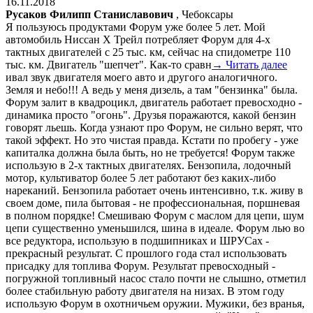
16.11.2018
Русаков Филипп Станиславович
, Чебоксары
Я пользуюсь продуктами Форум уже более 5 лет. Мой
автомобиль Ниссан Х Трейл потребляет Форум для 4-х
тактных двигателей с 25 тыс. км, сейчас на спидометре 110
тыс. км. Двигатель "шепчет". Как-то сравн
→ Читать далее
ивал звук двигателя моего авто и другого аналогичного.
Земля и небо!!! А ведь у меня дизель, а там "бензинка" была.
Форум залит в квадроцикл, двигатель работает превосходно -
динамика просто "огонь". Друзья поражаются, какой бензин
говорят льешь. Когда узнают про Форум, не сильно верят, что
такой эффект. Но это чистая правда. Кстати по пробегу - уже
капиталка должна была быть, но не требуется! Форум также
использую в 2-х тактных двигателях. Бензопила, лодочный
мотор, культиватор более 5 лет работают без каких-либо
нареканий. Бензопила работает очень интенсивно, т.к. живу в
своем доме, пила бытовая - не профессиональная, поршневая
в полном порядке! Смешиваю Форум с маслом для цепи, шум
цепи существенно уменьшился, шина в идеале. Форум лью во
все редуктора, использую в подшипниках и ШРУСах -
прекрасный результат. С прошлого года стал использовать
присадку для топлива Форум. Результат превосходный -
погружной топливный насос стало почти не слышно, отметил
более стабильную работу двигателя на низах. В этом году
использую Форум в охотничьем оружии. Мужики, без вранья,