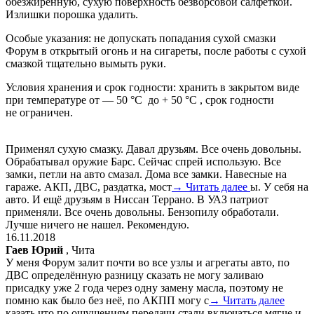
обезжиренную, сухую поверхность безворсовой салфеткой.
Излишки порошка удалить.
Особые указания: не допускать попадания сухой смазки
Форум в открытый огонь и на сигареты, после работы с сухой
смазкой тщательно вымыть руки.
Условия хранения и срок годности: хранить в закрытом виде
при температуре от — 50 °C до + 50 °C , срок годности
не ограничен.
Применял сухую смазку. Давал друзьям. Все очень довольны.
Обрабатывал оружие Барс. Сейчас спрей использую. Все
замки, петли на авто смазал. Дома все замки. Навесные на
гараже. АКП, ДВС, раздатка, мост
→ Читать далее
ы. У себя на
авто. И ещё друзьям в Ниссан Террано. В УАЗ патриот
применяли. Все очень довольны. Бензопилу обработали.
Лучше ничего не нашел. Рекомендую.
16.11.2018
Гаев Юрий
, Чита
У меня Форум залит почти во все узлы и агрегаты авто, по
ДВС определённую разницу сказать не могу заливаю
присадку уже 2 года через одну замену масла, поэтому не
помню как было без неё, по АКПП могу с
→ Читать далее
казать что по ощущениям передачи стали включаться мягче и