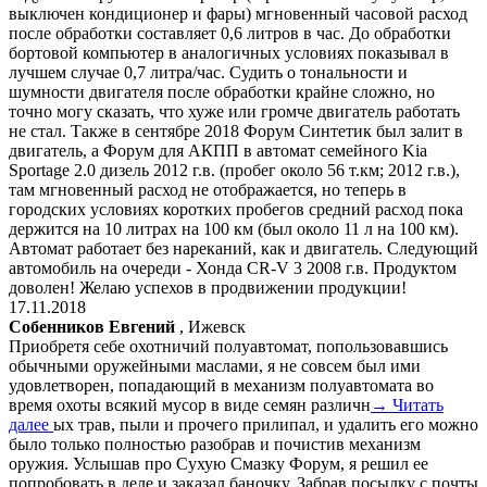
выключен кондиционер и фары) мгновенный часовой расход
после обработки составляет 0,6 литров в час. До обработки
бортовой компьютер в аналогичных условиях показывал в
лучшем случае 0,7 литра/час. Судить о тональности и
шумности двигателя после обработки крайне сложно, но
точно могу сказать, что хуже или громче двигатель работать
не стал. Также в сентябре 2018 Форум Синтетик был залит в
двигатель, а Форум для АКПП в автомат семейного Kia
Sportage 2.0 дизель 2012 г.в. (пробег около 56 т.км; 2012 г.в.),
там мгновенный расход не отображается, но теперь в
городских условиях коротких пробегов средний расход пока
держится на 10 литрах на 100 км (был около 11 л на 100 км).
Автомат работает без нареканий, как и двигатель. Следующий
автомобиль на очереди - Хонда CR-V 3 2008 г.в. Продуктом
доволен! Желаю успехов в продвижении продукции!
17.11.2018
Собенников Евгений
, Ижевск
Приобретя себе охотничий полуавтомат, попользовавшись
обычными оружейными маслами, я не совсем был ими
удовлетворен, попадающий в механизм полуавтомата во
время охоты всякий мусор в виде семян различн
→ Читать
далее
ых трав, пыли и прочего прилипал, и удалить его можно
было только полностью разобрав и почистив механизм
оружия. Услышав про Сухую Смазку Форум, я решил ее
попробовать в деле и заказал баночку. Забрав посылку с почты