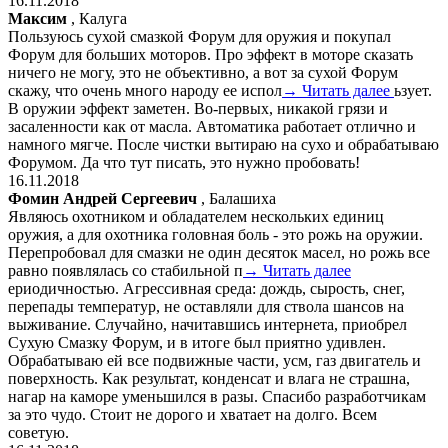
16.11.2018
Максим
, Калуга
Пользуюсь сухой смазкой Форум для оружия и покупал
Форум для больших моторов. Про эффект в моторе сказать
ничего не могу, это не объективно, а вот за сухой Форум
скажу, что очень много народу ее испол
→ Читать далее
ьзует.
В оружии эффект заметен. Во-первых, никакой грязи и
засаленности как от масла. Автоматика работает отлично и
намного мягче. После чистки вытираю на сухо и обрабатываю
Форумом. Да что тут писать, это нужно пробовать!
16.11.2018
Фомин Андрей Сергеевич
, Балашиха
Являюсь охотником и обладателем нескольких единиц
оружия, а для охотника головная боль - это рожь на оружии.
Перепробовал для смазки не один десяток масел, но рожь все
равно появлялась со стабильной п
→ Читать далее
ериодичностью. Агрессивная среда: дождь, сырость, снег,
перепады температур, не оставляли для ствола шансов на
выживание. Случайно, начитавшись интернета, приобрел
Сухую Смазку Форум, и в итоге был приятно удивлен.
Обрабатываю ей все подвижные части, усм, газ двигатель и
поверхность. Как результат, конденсат и влага не страшна,
нагар на каморе уменьшился в разы. Спасибо разработчикам
за это чудо. Стоит не дорого и хватает на долго. Всем
советую.