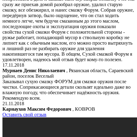
сразу же приехав домой разобрал оружие, удалил старую
смазку, все обезжирил, и нанес смазку Форум. Собрав оружие,
передёрнув затвор, было ощущение, что он стал ходить
немного легче, чем будучи смазанным до этого маслом,
последующие охоты и эксплуатация оружия показали
свойства сухой смазки Форум с положительной стороны -
ружье работает, попадающий мусор в ствольную коробку не
липнет как с обычным маслом, его можно просто вытряхнуть
и лишний раз не разбирать оружие для удаления
накопившегося там мусора. В общем, Сухой смазкой Форум я
удовлетворен, надеюсь мой отзыв будет кому-то полезен.
17.11.2018
Мурнаев Денис Николаевич
, Рязанская область, Сараевский
район, поселок Веселый
Заказывал сухую смазку ФОРУМ для смазки оружия после
чистки. Соприкасающиеся детали скользят идеально даже во
влажную погоду, что обеспечивает надёжность оружия.
Рекомендую всем.
21.11.2018
Карнаухов Максим Федорович
, КОВРОВ
Оставить свой отзыв