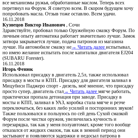
все механизмы ружья, обработанные маслом. Теперь всех
перетянул на Форум. Я советую всем. В скором будущем хочу
попробовать масла. Отзыв тоже оставлю. Всем удачи.
16.11.2018
Кузнецов Виктор Иванович
, Сочи
Здравствуйте, пробовал только Оружейную смазку Форум. По
личным опыту автоматика работает значительно лучше. Замок
затвора закрывается лучше, подача патронов из магазина
лучше. На автомобиле смазку не
→ Читать далее
испытывал,
но имею желание испытать после капиталки двигателя EJ204
(SUBARU Forester).
16.11.2018
Игорь Фенюк
Использовал присадку в двигатель 2,5л, также использовал
присадку в мосты и КПП. Присадку для двигателя заливал в
Мицубиси Паджеро спорт - дизель, моё мнение, что присадку
просто супер, двигатель стал
→ Читать далее
мягче работать,
практически пропала детонация при заводе. Присадку в
мосты и КПП, заливал в УАЗ, коробка стала мягче и резче
переключаться, без каких либо усилий и посторонних звуков!
Также пользовался и пользуюсь по сей день Сухой смазкой
Форум после чистки оружия, увеличилась кучность и
перезарядка, так как у меня полуавтомат, кроме того вообще
отказался от жидких смазок, так как в зимний период они
застывают и появляются задержки и недосыл патрона в