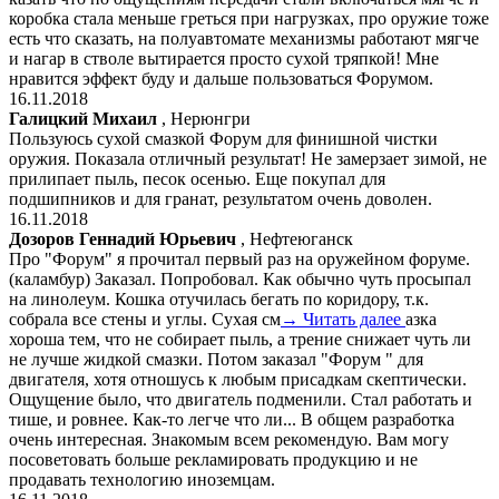
коробка стала меньше греться при нагрузках, про оружие тоже
есть что сказать, на полуавтомате механизмы работают мягче
и нагар в стволе вытирается просто сухой тряпкой! Мне
нравится эффект буду и дальше пользоваться Форумом.
16.11.2018
Галицкий Михаил
, Нерюнгри
Пользуюсь сухой смазкой Форум для финишной чистки
оружия. Показала отличный результат! Не замерзает зимой, не
прилипает пыль, песок осенью. Еще покупал для
подшипников и для гранат, результатом очень доволен.
16.11.2018
Дозоров Геннадий Юрьевич
, Нефтеюганск
Про "Форум" я прочитал первый раз на оружейном форуме.
(каламбур) Заказал. Попробовал. Как обычно чуть просыпал
на линолеум. Кошка отучилась бегать по коридору, т.к.
собрала все стены и углы. Сухая см
→ Читать далее
азка
хороша тем, что не собирает пыль, а трение снижает чуть ли
не лучше жидкой смазки. Потом заказал "Форум " для
двигателя, хотя отношусь к любым присадкам скептически.
Ощущение было, что двигатель подменили. Стал работать и
тише, и ровнее. Как-то легче что ли... В общем разработка
очень интересная. Знакомым всем рекомендую. Вам могу
посоветовать больше рекламировать продукцию и не
продавать технологию иноземцам.