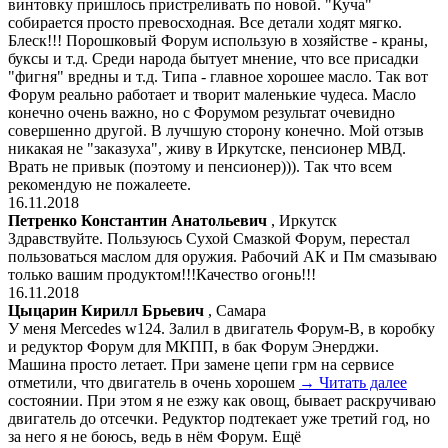
винтовку пришлось пристреливать по новой. "Куча"
собирается просто превосходная. Все детали ходят мягко.
Блеск!!! Порошковый Форум использую в хозяйстве - краны,
буксы и т.д. Среди народа бытует мнение, что все присадки
"фигня" вредны и т.д. Типа - главное хорошее масло. Так вот
Форум реально работает и творит маленькие чудеса. Масло
конечно очень важно, но с Форумом результат очевидно
совершенно другой. В лучшую сторону конечно. Мой отзыв
никакая не "заказуха", живу в Иркутске, пенсионер МВД.
Врать не привык (поэтому и пенсионер))). Так что всем
рекомендую не пожалеете.
16.11.2018
Петренко Константин Анатольевич
, Иркутск
Здравствуйте. Пользуюсь Сухой Смазкой Форум, перестал
пользоваться маслом для оружия. Рабочий АК и Пм смазываю
только вашим продуктом!!!Качество огонь!!!
16.11.2018
Цыцарин Кирилл Брьевич
, Самара
У меня Mercedes w124. Залил в двигатель Форум-В, в коробку
и редуктор Форум для МКПП, в бак Форум Энерджи.
Машина просто летает. При замене цепи грм на сервисе
отметили, что двигатель в очень хорошем
→ Читать далее
состоянии. При этом я не езжу как овощ, бывает раскручиваю
двигатель до отсечки. Редуктор подтекает уже третий год, но
за него я не боюсь, ведь в нём Форум. Ещё