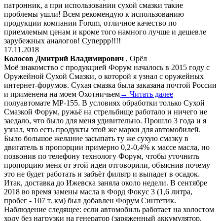
патронник, а при использовании сухой смазки такие
проблемы ушли! Всем рекомендую к использованию
продукции компании Forum, отличное качество по
приемлемым ценам и кроме того намного лучше и дешевле
зарубежных аналогов! Суперрр!!!!
17.11.2018
Колосов Дмитрий Владимирович
, Орёл
Моё знакомство с продукцией Форум началось в 2015 году с
Оружейной Сухой Смазки, о которой я узнал с оружейных
интернет-форумов. Сухая смазка была заказана почтой России
и применена на моем Охотничьем
→ Читать далее
полуавтомате МР-155. В условиях обработки только Сухой
Смазкой Форум, ружьё на стрельбище работало и ничего не
заедало, что было для меня удивительно. Прошло 3 года и я
узнал, что есть продукты этой же марки для автомобилей.
Было большое желание засыпать ту же сухую смазку в
двигатель в пропорции примерно 0,2-0,4% к массе масла, но
позвонив по телефону технологу Форум, чтобы уточнить
пропорцию меня от этой идеи отговорили, объяснив почему
это не будет работать и забъёт фильтр и выпадет в осадок.
Итак, доставка до Ижевска заняла около недели. В сентябре
2018 во время замены масла в Форд Фокус 3 (1,6 литра,
пробег - 107 т. км) был добавлен Форум Синтетик.
Наблюдение следящее: если автомобиль работает на холостом
ходу без нагрузки на генератор (заряженный аккумулятор,