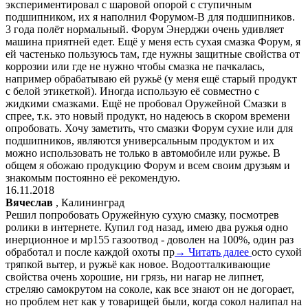
экспериментировал с шаровой опорой с ступичным
подшипником, их я наполнил Форумом-В для подшипников.
3 года полёт нормальный. Форум Энерджи очень удивляет
машина приятней едет. Ещё у меня есть сухая смазка Форум, я
ей частенько пользуюсь там, где нужны защитные свойства от
коррозии или где не нужно чтобы смазка не пачкалась,
например обрабатываю ей ружьё (у меня ещё старый продукт
с белой этикеткой). Иногда использую её совместно с
жидкими смазками. Ещё не пробовал Оружейной Смазки в
спрее, т.к. это новый продукт, но надеюсь в скором времени
опробовать. Хочу заметить, что смазки Форум сухие или для
подшипников, являются универсальным продуктом и их
можно использовать не только в автомобиле или ружье. В
общем я обожаю продукцию Форум и всем своим друзьям и
знакомым постоянно её рекомендую.
16.11.2018
Вячеслав
, Калининград
Решил попробовать Оружейную сухую смазку, посмотрев
ролики в интернете. Купил год назад, имею два ружья одно
инерционное и мр155 газоотвод - доволен на 100%, один раз
обработал и после каждой охоты пр
→ Читать далее
осто сухой
тряпкой вытер, и ружьё как новое. Водоотталкивающие
свойства очень хорошие, ни грязь, ни нагар не липнет,
стреляю самокрутом на соколе, как все знают он не догорает,
но проблем нет как у товарищей были, когда сокол налипал на