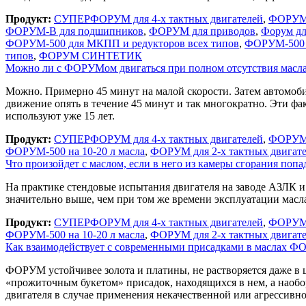
Продукт:
СУПЕРФОРУМ для 4-х тактных двигателей
,
ФОРУМ д
ФОРУМ-В для подшипников
,
ФОРУМ для приводов
,
Форум дл
ФОРУМ-500 для МКПП и редукторов всех типов
,
ФОРУМ-500 н
типов
,
ФОРУМ СИНТЕТИК
Можно ли с ФОРУМом двигаться при полном отсутствия масла
Можно. Примерно 45 минут на малой скорости. Затем автомоби
движение опять в течение 45 минут и так многократно. Эти ф
используют уже 15 лет.
Продукт:
СУПЕРФОРУМ для 4-х тактных двигателей
,
ФОРУМ д
ФОРУМ-500 на 10-20 л масла
,
ФОРУМ для 2-х тактных двигат
Что произойдет с маслом, если в него из камеры сгорания по
На практике стендовые испытания двигателя на заводе АЗЛК и
значительно выше, чем при том же времени эксплуатации масла
Продукт:
СУПЕРФОРУМ для 4-х тактных двигателей
,
ФОРУМ д
ФОРУМ-500 на 10-20 л масла
,
ФОРУМ для 2-х тактных двигат
Как взаимодействует с современными присадками в маслах 
ФОРУМ устойчивее золота и платины, не растворяется даже в 
«прожиточным букетом» присадок, находящихся в нем, а наобо
двигателя в случае применения некачественной или агрессивн