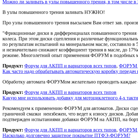
Можно ли заливать в узлы повышенного трения, в том числе 
В узлы повышенного трения заливать НУЖНО!
Про узлы повышенного трения высылаем Вам ответ зав. произво
"Фрикционные диски в дифференциалах повышенного трения (
колеса. При этом диски сцепления и различные функциональн
по результатам испытаний на минеральном масле, составило в 5
и незначительно снижают коэффициент трения в масле, до 17%
режиме. Многолетний опыт применения ФОРУМ в подобных м
Продукт:
Форум для АКПП и вариаторов всех типов
,
ФОРУМ д
Как часто надо обрабатывать автоматическую коробку передач
Обработку автомата ФОРУМом желательно проводить каждые 40-
Продукт:
Форум для АКПП и вариаторов всех типов
Какую мне использовать добавку для мотоциклетного 4-х тактно
Рекомендуем к применению ФОРУМ для автоматов. Диски сцепл
граничной смазки неизбежен, что ведет к износу дисков. Доб
подтвержден испытаниями добавки ФОРУМ на АКПП, на борто
Продукт:
Форум для АКПП и вариаторов всех типов
,
ФОРУМ д
Насколько долговечно защитное покрытие ПТФЭ-ФОРУМ?