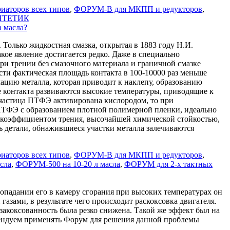
иаторов всех типов
,
ФОРУМ-В для МКПП и редукторов
,
НТЕТИК
а масла?
 Только жидкостная смазка, открытая в 1883 году Н.И.
акое явление достигается редко. Даже в специально
ри трении без смазочного материала и граничной смазке
ти фактическая площадь контакта в 100-10000 раз меньше
цию металла, которая приводит к наклепу, образованию
е контакта развиваются высокие температуры, приводящие к
у частица ПТФЭ активирована кислородом, то при
ПТФЭ с образованием плотной полимерной пленки, идеально
м коэффициентом трения, высочайшей химической стойкостью,
ь детали, обнажившиеся участки металла залечиваются
иаторов всех типов
,
ФОРУМ-В для МКПП и редукторов
,
сла
,
ФОРУМ-500 на 10-20 л масла
,
ФОРУМ для 2-х тактных
 попадании его в камеру сгорания при высоких температурах он
азами, в результате чего происходит раскоксовка двигателя.
акоксованность была резко снижена. Такой же эффект был на
омендуем применять Форум для решения данной проблемы