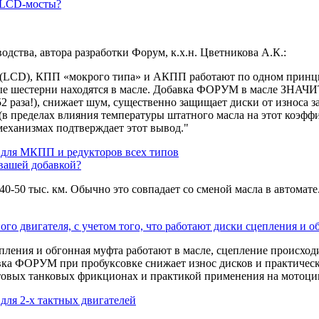
в LCD-мосты?
дства, автора разработки Форум, к.х.н. Цветникова А.К.:
LCD), КПП «мокрого типа» и АКПП работают по одном принципу
ые шестерни находятся в масле. Добавка ФОРУМ в масле ЗНАЧИ
2 раза!), снижает шум, существенно защищает диски от износа з
(в пределах влияния температуры штатного масла на этот коэф
еханизмах подтверждает этот вывод."
ля МКПП и редукторов всех типов
 вашей добавкой?
50 тыс. км. Обычно это совпадает со сменой масла в автомате.
го двигателя, с учетом того, что работают диски сцепления и о
ения и обгонная муфта работают в масле, сцепление происходи
авка ФОРУМ при пробуксовке снижает износ дисков и практическ
вых танковых фрикционах и практикой применения на мотоци
ля 2-х тактных двигателей