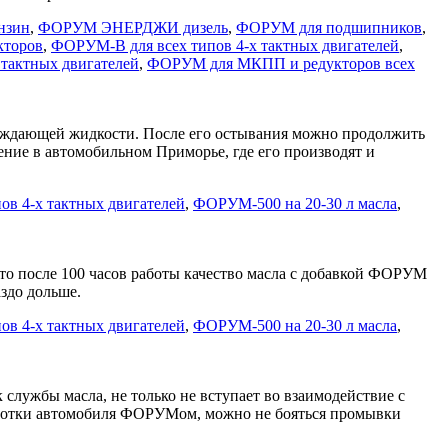
нзин
,
ФОРУМ ЭНЕРДЖИ дизель
,
ФОРУМ для подшипников
,
торов
,
ФОРУМ-В для всех типов 4-х тактных двигателей
,
тактных двигателей
,
ФОРУМ для МКПП и редукторов всех
хлаждающей жидкости. После его остывания можно продолжить
ение в автомобильном Приморье, где его производят и
в 4-х тактных двигателей
,
ФОРУМ-500 на 20-30 л масла
,
что после 100 часов работы качество масла с добавкой ФОРУМ
здо дольше.
в 4-х тактных двигателей
,
ФОРУМ-500 на 20-30 л масла
,
службы масла, не только не вступает во взаимодействие с
работки автомобиля ФОРУМом, можно не бояться промывки