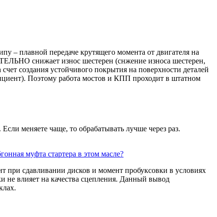
 – плавной передаче крутящего момента от двигателя на
ТЕЛЬНО снижает износ шестерен (снжение износа шестерен,
а счет создания устойчивого покрытия на поверхности деталей
фициент). Поэтому работа мостов и КПП проходит в штатном
 Если меняете чаще, то обрабатывать лучше через раз.
бгонная муфта стартера в этом масле?
т при сдавливании дисков и момент пробуксовки в условиях
и не влияет на качества сцепления. Данный вывод
клах.