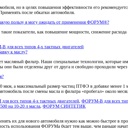
мобиля, но в целях повышения эффективности его рекомендуется
Применять после обкатки автомобиля.
. Какую пользу я могу ожидать от применения ФОРУМ®?
 такие показатели, как повышение мощности, снижение расхода 
 для всех типов 4-х тактных двигателей
авку к маслу?
забьет масляный фильтр. Наши специальные технологии, которые и
 они были отделены друг от друга и свободно проходили через
я?
 10 мкм, а максимальный размер частиц ПТФЭ в добавке менее 
автомобиль после смены масла и фильтра «пробегал» около месяц
ля всех типов 4-х тактных двигателей
,
ФОРУМ-В для всех типо
0 на 10-20 л масла
,
ФОРУМ СИНТЕТИК
ть их для нового автомобиля нужно как можно быстрее в профи
вность использования ФОРУМа будет тем выше, чем раньше начат