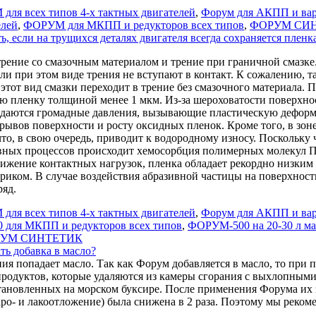
ля всех типов 4-х тактных двигателей
,
Форум для АКПП и вар
елей
,
ФОРУМ для МКПП и редукторов всех типов
,
ФОРУМ СИ
если на трущихся деталях двигателя всегда сохраняется пленк
трение со смазочным материалом и трение при граничной смазке.
али при этом виде трения не вступают в контакт. К сожалению, т
тот вид смазки переходит в трение без смазочного материала. П
ю пленку толщиной менее 1 мкм. Из-за шероховатости поверхнос
здаются громадные давления, вызывающие пластическую деформа
рывов поверхности и росту оксидных пленок. Кроме того, в зон
что, в свою очередь, приводит к водородному износу. Поскольк
ивных процессов происходит хемосорбция полимерных молекул 
нижение контактных нагрузок, пленка обладает рекордно низки
риком. В случае воздействия абразивной частицы на поверхност
яд.
ля всех типов 4-х тактных двигателей
,
Форум для АКПП и вар
для МКПП и редукторов всех типов
,
ФОРУМ-500 на 20-30 л ма
УМ СИНТЕТИК
ть добавка в масло?
рания попадает масло. Так как Форум добавляется в масло, то при
родуктов, которые удаляются из камеры сгорания с выхлопными г
ановленных на морском буксире. После применения Форума их з
гаро- и лакоотложение) была снижена в 2 раза. Поэтому мы рек