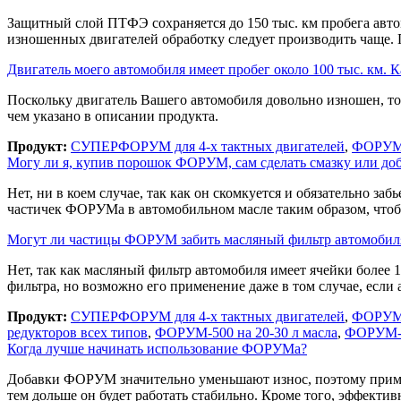
Защитный слой ПТФЭ сохраняется до 150 тыс. км пробега авто
изношенных двигателей обработку следует производить чаще. 
Двигатель моего автомобиля имеет пробег около 100 тыс. км
Поскольку двигатель Вашего автомобиля довольно изношен, то
чем указано в описании продукта.
Продукт:
СУПЕРФОРУМ для 4-х тактных двигателей
,
ФОРУМ-В
Могу ли я, купив порошок ФОРУМ, сам сделать смазку или доб
Нет, ни в коем случае, так как он скомкуется и обязательно 
частичек ФОРУМа в автомобильном масле таким образом, чтобы
Могут ли частицы ФОРУМ забить масляный фильтр автомобил
Нет, так как масляный фильтр автомобиля имеет ячейки более
фильтра, но возможно его применение даже в том случае, если 
Продукт:
СУПЕРФОРУМ для 4-х тактных двигателей
,
ФОРУМ д
редукторов всех типов
,
ФОРУМ-500 на 20-30 л масла
,
ФОРУМ-50
Когда лучше начинать использование ФОРУМа?
Добавки ФОРУМ значительно уменьшают износ, поэтому применя
тем дольше он будет работать стабильно. Кроме того, эффекти