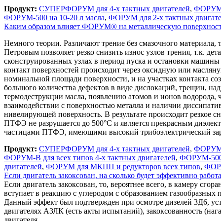
Продукт:
СУПЕРФОРУМ для 4-х тактных двигателей
,
ФОРУМ д
ФОРУМ-500 на 10-20 л масла
,
ФОРУМ для 2-х тактных двигат
Каким образом влияет ФОРУМ® на металлическую поверхность, 
Немного теории. Различают трение без смазочного материала, 
Петровым позволяет резко снизить износ узлов трения, т.к. дет
сконструированных узлах в период пуска и остановки машины э
контакт поверхностей происходит через оксидную или масляну
номинальной площади поверхности, и на участках контакта со
большого количества дефектов в виде дислокаций, трещин, над
термодеструкции масла, появлению атомов и ионов водорода, 
взаимодействии с поверхностью металла и наличии диссипат
нивелирующей поверхность. В результате происходит резкое с
ПТФЭ не разрушается до 500°С и является прекрасным диэлект
частицами ПТФЭ, имеющими высокий трибоэлектрический зар
Продукт:
СУПЕРФОРУМ для 4-х тактных двигателей
,
ФОРУМ д
ФОРУМ-В для всех типов 4-х тактных двигателей
,
ФОРУМ-500 
двигателей
,
ФОРУМ для МКПП и редукторов всех типов
,
ФОР
Если двигатель закоксован, на сколько будет эффективно работа
Если двигатель закоксован, то, вероятнее всего, в камеру сго
вступает в реакцию с углеродом с образованием газообразных п
Данный эффект был подтвержден при осмотре дизелей 3Д6, уст
двигателях АЗЛК (есть акты испытаний), закоксованность (на
двигателя.