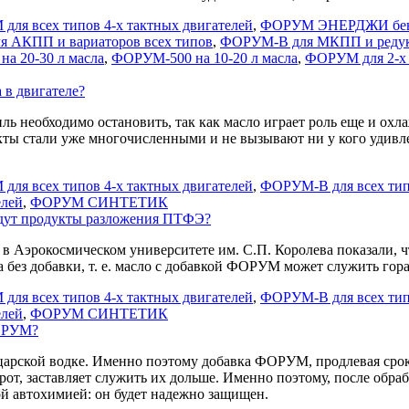
ля всех типов 4-х тактных двигателей
,
ФОРУМ ЭНЕРДЖИ бе
я АКПП и вариаторов всех типов
,
ФОРУМ-В для МКПП и редук
а 20-30 л масла
,
ФОРУМ-500 на 10-20 л масла
,
ФОРУМ для 2-х 
 в двигателе?
ль необходимо остановить, так как масло играет роль еще и о
акты стали уже многочисленными и не вызывают ни у кого удивл
ля всех типов 4-х тактных двигателей
,
ФОРУМ-В для всех типо
елей
,
ФОРУМ СИНТЕТИК
падут продукты разложения ПТФЭ?
 в Аэрокосмическом университете им. С.П. Королева показали, 
 без добавки, т. е. масло с добавкой ФОРУМ может служить гора
ля всех типов 4-х тактных двигателей
,
ФОРУМ-В для всех типо
елей
,
ФОРУМ СИНТЕТИК
ФОРУМ?
царской водке. Именно поэтому добавка ФОРУМ, продлевая срок 
рот, заставляет служить их дольше. Именно поэтому, после об
ой автохимией: он будет надежно защищен.