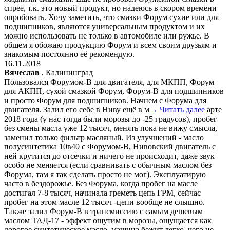
спрее, т.к. это новый продукт, но надеюсь в скором времени
опробовать. Хочу заметить, что смазки Форум сухие или для
подшипников, являются универсальным продуктом и их
можно использовать не только в автомобиле или ружье. В
общем я обожаю продукцию Форум и всем своим друзьям и
знакомым постоянно её рекомендую.
16.11.2018
Вячеслав
, Калининград
Пользовался Форумом-В для двигателя, для МКПП, Форум
для АКПП, сухой смазкой Форум, Форум-В для подшипников
и просто Форум для подшипников. Начнем с Форума для
двигателя. Залил его себе в Ниву ещё в м
→ Читать далее
арте
2018 года (у нас тогда были морозы до -25 градусов), пробег
без смены масла уже 12 тысяч, менять пока не вижу смысла,
заменил только фильтр масляный. Из улучшений - масло
полусинтетика 10в40 с Форумом-В, Нивовский двигатель с
ней крутится до отсечки и ничего не происходит, даже звук
особо не меняется (если сравнивать с обычным маслом без
Форума, там я так сделать просто не мог). Эксплуатирую
часто в бездорожье. Без Форума, когда пробег на масле
достигал 7-8 тысяч, начинала греметь цепь ГРМ, сейчас
пробег на этом масле 12 тысяч -цепи вообще не слышно.
Также залил Форум-В в трансмиссию с самым дешевым
маслом ТАД-17 - эффект ощутим в морозы, ощущается как
дорогое синтетическое масло, машина бежит легко, чего не