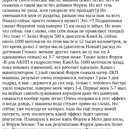
скажешь о таком масле без добавки Форум. Но вот течь
сальника не ушла, хотя говорили что пропадёт!)) Но
уменьшился шум от раздатка, раньше она выла (как на всех
Нивах) сейчас просто немного шумит! Это +!! Подшипники
смазал Форумом тыщ наверно 15 км назад и забыл. Не знаю
что сейчас там с ними, они себя никак не проявляют теперь))
Это тоже +! Залил Форум 500 в двигатель КамАЗа, сейчас
около 1000 моточасов на этом масле и 12 тысяч километров, за
это время долил 2 литра масла (двигатель Новый) расход по
датчикам Глонасс меньше других таких же (у нас их 4
одинаковых новых) на 3-7 литров ниже. Также залил Форум
-В для АКПП в гидросистему КамАЗа, 1000 моточасов назад,
пока никаких изменений, все работает идеально. Камаз с
манипулятором. Сухой смазкой Форум сначала натер ЛКП
машины, результат очень понравился, натирал 3 раза 3 дня
подряд, в мае - держится до сих пор, только с лобового быстро
ушло покрытие, наверно моек через 3-4. Первые моек 5-7 мыл
на мойках самообслуживания керхером даже без шампуня,
смывается вообще прям легко! Очень понравился этот эффект,
и когда дождь, с машины вода стекает прямо на глазах. Но
сейчас уже полгода не натирал, надо бы ещё перед зимой
натереть, хочу посмотреть какой эффект будет против
реагентов. Планирую к весне взять Форум в Мото двигатель,
и Форум бензин. Так как результатами Форум доволен более