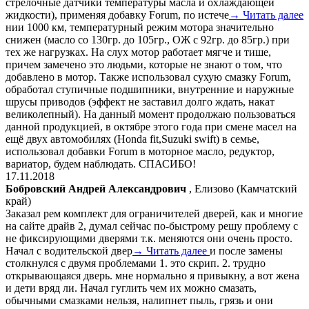
стрелочные датчики температуры масла и охлаждающей
жидкости), применяя добавку Forum, по истече
→ Читать далее
нии 1000 км, температурный режим мотора значительно
снижен (масло со 130гр. до 105гр., ОЖ с 92гр. до 85гр.) при
тех же нагрузках. На слух мотор работает мягче и тише,
причем замечено это людьми, которые не знают о том, что
добавлено в мотор. Также использовал сухую смазку Forum,
обработал ступичные подшипники, внутренние и наружные
шрусы приводов (эффект не заставил долго ждать, накат
великолепный). На данный момент продолжаю пользоваться
данной продукцией, в октябре этого года при смене масел на
ещё двух автомобилях (Honda fit,Suzuki swift) в семье,
использовал добавки Forum в моторное масло, редуктор,
вариатор, будем наблюдать. СПАСИБО!
17.11.2018
Бобровский Андрей Александрович
, Елизово (Камчатский
край)
Заказал рем комплект для ограничителей дверей, как и многие
на сайте драйв 2, думал сейчас по-быстрому решу проблему с
не фиксирующими дверями т.к. меняются они очень просто.
Начал с водительской двер
→ Читать далее
и после замены
столкнулся с двумя проблемами 1. это скрип. 2. трудно
открывающаяся дверь. мне нормально я привыкну, а вот жена
и дети вряд ли. Начал гуглить чем их можно смазать,
обычными смазками нельзя, налипнет пыль, грязь и они