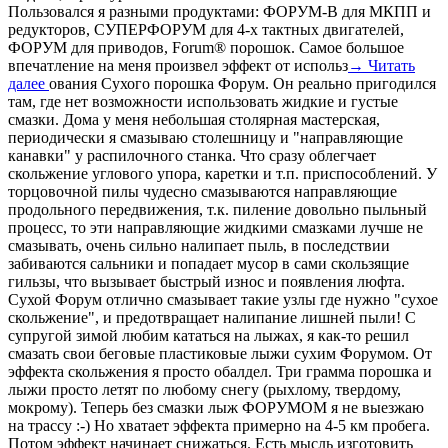
Пользовался я разными продуктами: ФОРУМ-В для МКПП и
редукторов, СУПЕРФОРУМ для 4-х тактных двигателей,
ФОРУМ для приводов, Forum® порошок. Самое большое
впечатление на меня произвел эффект от использ
→ Читать
далее
ования Сухого порошка Форум. Он реально пригодился
там, где нет возможности использовать жидкие и густые
смазки. Дома у меня небольшая столярная мастерская,
периодически я смазываю столешницу и "направляющие
канавки" у распилочного станка. Что сразу облегчает
скольжение углового упора, каретки и т.п. приспособлений. У
торцовочной пилы чудесно смазываются направляющие
продольного передвижения, т.к. пиление довольно пыльный
процесс, то эти направляющие жидкими смазками лучше не
смазывать, очень сильно налипает пыль, в последствии
забиваются сальники и попадает мусор в сами скользящие
гильзы, что вызывает быстрый износ и появления люфта.
Сухой Форум отлично смазывает такие узлы где нужно "сухое
скольжение", и предотвращает налипание лишней пыли! С
супругой зимой любим кататься на лыжах, я как-то решил
смазать свои беговые пластиковые лыжи сухим Форумом. От
эффекта скольжения я просто обалдел. Три грамма порошка и
лыжи просто летят по любому снегу (рыхлому, твердому,
мокрому). Теперь без смазки лыж ФОРУМОМ я не выезжаю
на трассу :-) Но хватает эффекта примерно на 4-5 км пробега.
Потом эффект начинает снижаться. Есть мысль изготовить