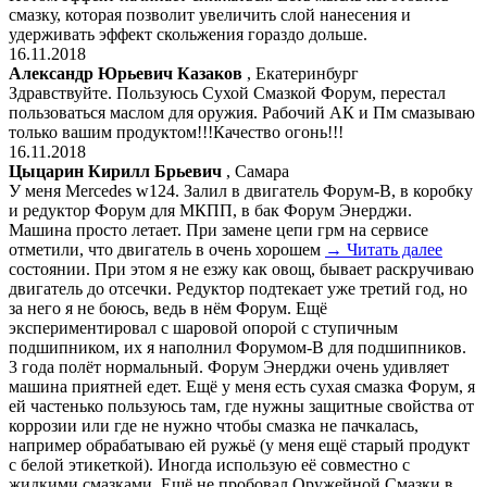
смазку, которая позволит увеличить слой нанесения и
удерживать эффект скольжения гораздо дольше.
16.11.2018
Александр Юрьевич Казаков
, Екатеринбург
Здравствуйте. Пользуюсь Сухой Смазкой Форум, перестал
пользоваться маслом для оружия. Рабочий АК и Пм смазываю
только вашим продуктом!!!Качество огонь!!!
16.11.2018
Цыцарин Кирилл Брьевич
, Самара
У меня Mercedes w124. Залил в двигатель Форум-В, в коробку
и редуктор Форум для МКПП, в бак Форум Энерджи.
Машина просто летает. При замене цепи грм на сервисе
отметили, что двигатель в очень хорошем
→ Читать далее
состоянии. При этом я не езжу как овощ, бывает раскручиваю
двигатель до отсечки. Редуктор подтекает уже третий год, но
за него я не боюсь, ведь в нём Форум. Ещё
экспериментировал с шаровой опорой с ступичным
подшипником, их я наполнил Форумом-В для подшипников.
3 года полёт нормальный. Форум Энерджи очень удивляет
машина приятней едет. Ещё у меня есть сухая смазка Форум, я
ей частенько пользуюсь там, где нужны защитные свойства от
коррозии или где не нужно чтобы смазка не пачкалась,
например обрабатываю ей ружьё (у меня ещё старый продукт
с белой этикеткой). Иногда использую её совместно с
жидкими смазками. Ещё не пробовал Оружейной Смазки в