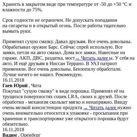
Хранить в закрытом виде при температуре от -50 до +50 °C и
влажности до 75%.
Срок годности не ограничен. Не допускать попадания
на сигареты и в открытый огонь. После работы тщательно
вымыть руки.
Применял сухую смазку. Давал друзьям. Все очень довольны.
Обрабатывал оружие Барс. Сейчас спрей использую. Все
замки, петли на авто смазал. Дома все замки. Навесные на
гараже. АКП, ДВС, раздатка, мост
→ Читать далее
ы. У себя на
авто. И ещё друзьям в Ниссан Террано. В УАЗ патриот
применяли. Все очень довольны. Бензопилу обработали.
Лучше ничего не нашел. Рекомендую.
16.11.2018
Гаев Юрий
, Чита
Покупал "сухую смазку" в виде порошка. Применял её на
трущихся поверхностях сошек LRA, своих и друзей. После
обработки - механизм скользит мягко и ненапряжно. Ввиду
очень мелкой консистенции продукта
→ Читать далее
нужно
очень внимательно относится к упаковке - просыпания при
хранении и транспортировке уже открытого порошка будут
обязательно.
16.11.2018
Вадим
, Оренбург