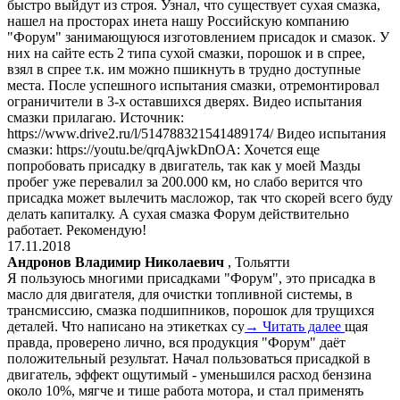
быстро выйдут из строя. Узнал, что существует сухая смазка,
нашел на просторах инета нашу Российскую компанию
"Форум" занимающуюся изготовлением присадок и смазок. У
них на сайте есть 2 типа сухой смазки, порошок и в спрее,
взял в спрее т.к. им можно пшикнуть в трудно доступные
места. После успешного испытания смазки, отремонтировал
ограничители в 3-х оставшихся дверях. Видео испытания
смазки прилагаю. Источник:
https://www.drive2.ru/l/514788321541489174/ Видео испытания
смазки: https://youtu.be/qrqAjwkDnOA: Хочется еще
попробовать присадку в двигатель, так как у моей Мазды
пробег уже перевалил за 200.000 км, но слабо верится что
присадка может вылечить масложор, так что скорей всего буду
делать капиталку. А сухая смазка Форум действительно
работает. Рекомендую!
17.11.2018
Андронов Владимир Николаевич
, Тольятти
Я пользуюсь многими присадками "Форум", это присадка в
масло для двигателя, для очистки топливной системы, в
трансмиссию, смазка подшипников, порошок для трущихся
деталей. Что написано на этикетках су
→ Читать далее
щая
правда, проверено лично, вся продукция "Форум" даёт
положительный результат. Начал пользоваться присадкой в
двигатель, эффект ощутимый - уменьшился расход бензина
около 10%, мягче и тише работа мотора, и стал применять