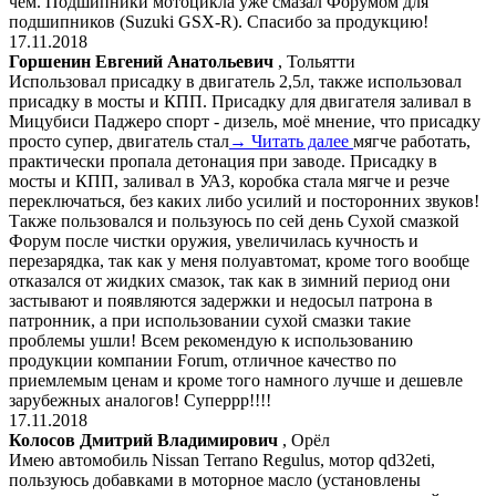
чем. Подшипники мотоцикла уже смазал Форумом для
подшипников (Suzuki GSX-R). Спасибо за продукцию!
17.11.2018
Горшенин Евгений Анатольевич
, Тольятти
Использовал присадку в двигатель 2,5л, также использовал
присадку в мосты и КПП. Присадку для двигателя заливал в
Мицубиси Паджеро спорт - дизель, моё мнение, что присадку
просто супер, двигатель стал
→ Читать далее
мягче работать,
практически пропала детонация при заводе. Присадку в
мосты и КПП, заливал в УАЗ, коробка стала мягче и резче
переключаться, без каких либо усилий и посторонних звуков!
Также пользовался и пользуюсь по сей день Сухой смазкой
Форум после чистки оружия, увеличилась кучность и
перезарядка, так как у меня полуавтомат, кроме того вообще
отказался от жидких смазок, так как в зимний период они
застывают и появляются задержки и недосыл патрона в
патронник, а при использовании сухой смазки такие
проблемы ушли! Всем рекомендую к использованию
продукции компании Forum, отличное качество по
приемлемым ценам и кроме того намного лучше и дешевле
зарубежных аналогов! Суперрр!!!!
17.11.2018
Колосов Дмитрий Владимирович
, Орёл
Имею автомобиль Nissan Terrano Regulus, мотор qd32eti,
пользуюсь добавками в моторное масло (установлены