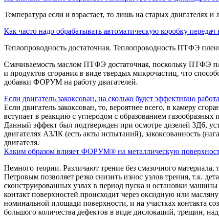
Температура если и взрастает, то лишь на старых двигателях и
Как часто надо обрабатывать автоматическую коробку передач
Теплопроводность достаточная. Теплопроводность ПТФЭ пленк
Смачиваемость маслом ПТФЭ достаточная, поскольку ПТФЭ пл
и продуктов сгорания в виде твердых микрочастиц, что спосо
добавки ФОРУМ на работу двигателей.
Если двигатель закоксован, на сколько будет эффективно работа
Если двигатель закоксован, то, вероятнее всего, в камеру сго
вступает в реакцию с углеродом с образованием газообразных п
Данный эффект был подтвержден при осмотре дизелей 3Д6, уст
двигателях АЗЛК (есть акты испытаний), закоксованность (на
двигателя.
Каким образом влияет ФОРУМ® на металлическую поверхность, 
Немного теории. Различают трение без смазочного материала, 
Петровым позволяет резко снизить износ узлов трения, т.к. дет
сконструированных узлах в период пуска и остановки машины э
контакт поверхностей происходит через оксидную или масляну
номинальной площади поверхности, и на участках контакта со
большого количества дефектов в виде дислокаций, трещин, над