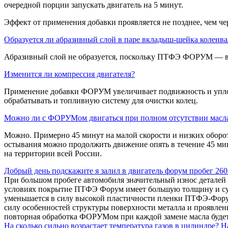
очередной порции запускать двигатель на 5 минут.
Эффект от применения добавки проявляется не позднее, чем чер
Образуется ли абразивный слой в паре вкладыш-шейка коленва
Абразивный слой не образуется, поскольку ПТФЭ ФОРУМ — все
Изменится ли компрессия двигателя?
Применение добавки ФОРУМ увеличивает подвижность и уплот
обрабатывать и топливную систему для очистки колец.
Можно ли с ФОРУМом двигаться при полном отсутствии масла
Можно. Примерно 45 минут на малой скорости и низких оборота
остывания можно продолжить движение опять в течение 45 м
на территории всей России.
Добрый день подскажите я залил в двигатель форум пробег 260
При большом пробеге автомобиля значительный износ деталей н
условиях покрытие ПТФЭ Форум имеет большую толщину и суще
уменьшается в силу высокой пластичности пленки ПТФЭ-Фору
силу особенностей структуры поверхности металла и проявле
повторная обработка ФОРУМом при каждой замене масла буде
На сколько сильно возрастает температура газов в цилиндре? 