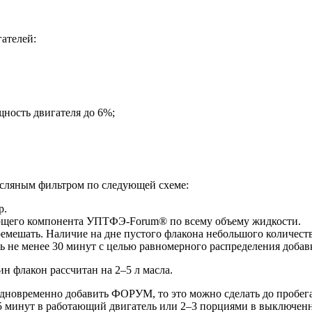
ателей:
ность двигателя до 6%;
асляным фильтром по следующей схеме:
р.
ующего компонента
УПТФЭ-Forum®
по всему объему жидкости.
емешать. Наличие на дне пустого флакона небольшого количества
ть не менее 30 минут с целью равномерного распределения добав
 флакон рассчитан на 2–5 л масла.
одновременно добавить ФОРУМ, то это можно сделать до пробега
 5 минут в работающий двигатель или 2–3 порциями в выключенн