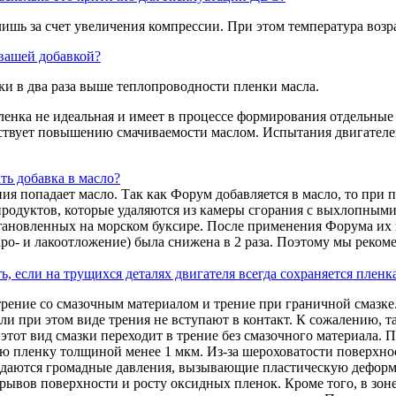
 лишь за счет увеличения компрессии. При этом температура возр
 вашей добавкой?
и в два раза выше теплопроводности пленки масла.
енка не идеальная и имеет в процессе формирования отдельны
бствует повышению смачиваемости маслом. Испытания двигателей
ть добавка в масло?
рания попадает масло. Так как Форум добавляется в масло, то при
родуктов, которые удаляются из камеры сгорания с выхлопными г
ановленных на морском буксире. После применения Форума их з
гаро- и лакоотложение) была снижена в 2 раза. Поэтому мы рек
если на трущихся деталях двигателя всегда сохраняется пленк
трение со смазочным материалом и трение при граничной смазке.
али при этом виде трения не вступают в контакт. К сожалению, т
тот вид смазки переходит в трение без смазочного материала. П
ю пленку толщиной менее 1 мкм. Из-за шероховатости поверхнос
здаются громадные давления, вызывающие пластическую деформа
рывов поверхности и росту оксидных пленок. Кроме того, в зон