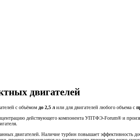
ктных двигателей
ателей с объёмом
до 2,5 л
или для двигателей любого объема с
п
онцентрацию действующего компонента
УПТФЭ-Forum®
и произв
игателя.
ванных двигателей. Наличие турбин повышает эффективность до
ень прочно удерживается на поверхности трения, что резко сниж