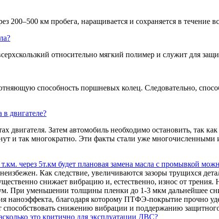
ез 200–500 км пробега, наращивается и сохраняется в течение в
ла?
рхскользкий относительно мягкий полимер и служит для защит
няющую способность поршневых колец. Следовательно, способ
 в двигателе?
х двигателя. Затем автомобиль необходимо остановить, так как
инут и так многократно. Эти факты стали уже многочисленным
 т.км. через 5т.км будет плановая замена масла с промывкой мож
еизбежен. Как следствие, увеличиваются зазоры трущихся детале
ственно снижает вибрацию и, естественно, износ от трения. 
м. При уменьшении толщины пленки до 1-3 мкм дальнейшее сн
ния наноэффекта, благодаря которому ПТФЭ-покрытие прочно уд
т способствовать снижению вибрации и поддержанию защитног
Насколько это критично для эксплуатации ДВС?