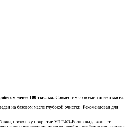
робегом менее 100 тыс. км.
Совместим со всеми типами масел.
еден на базовом масле глубокой очистки. Рекомендован для
бавки, поскольку покрытие
УПТФЭ-Forum
выдерживает
ает износ и вероятность поломки турбин, особенно при запуске