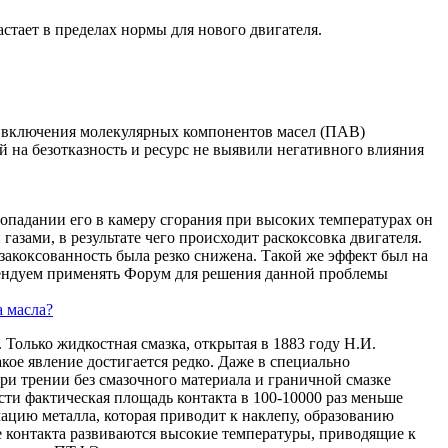
астает в пределах нормы для нового двигателя.
е включения молекулярных компонентов масел (ПАВ)
 на безотказность и ресурс не выявили негативного влияния
 попадании его в камеру сгорания при высоких температурах он
азами, в результате чего происходит раскоксовка двигателя.
акоксованность была резко снижена. Такой же эффект был на
омендуем применять Форум для решения данной проблемы
а масла?
 Только жидкостная смазка, открытая в 1883 году Н.И.
акое явление достигается редко. Даже в специально
ри трении без смазочного материала и граничной смазке
ти фактическая площадь контакта в 100-10000 раз меньше
цию металла, которая приводит к наклепу, образованию
е контакта развиваются высокие температуры, приводящие к