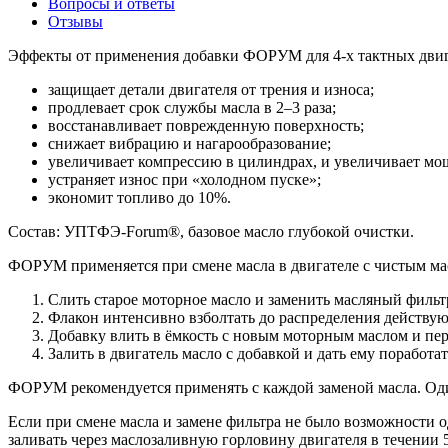
Вопросы и ответы
Отзывы
Эффекты от применения добавки ФОРУМ для
4-х
тактных двиг
защищает детали двигателя от трения и износа;
продлевает срок службы масла в 2–3 раза;
восстанавливает поврежденную поверхность;
снижает вибрацию и нагарообразование;
увеличивает компрессию в цилиндрах, и увеличивает мощ
устраняет износ при «холодном пуске»;
экономит топливо до 10%.
Состав:
УПТФЭ-Forum®
, базовое масло глубокой очистки.
ФОРУМ применяется при смене масла в двигателе с чистым м
Слить старое моторное масло и заменить масляный фильт
Флакон интенсивно взболтать до распределения действ
Добавку влить в ёмкость с новым моторным маслом и пер
Залить в двигатель масло с добавкой и дать ему поработа
ФОРУМ рекомендуется применять с каждой заменой масла. Один
Если при смене масла и замене фильтра не было возможности 
заливать через маслозаливную горловину двигателя в течении