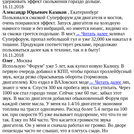
удерживать эффект скольжения гораздо дольше.
16.11.2018
Александр Юрьевич Казаков
, Екатеринбург
Пользовался смазкой Суперфорум для двигателя и мостов,
очень понравился эффект. Запуск двигателя на холодную
намного тише и без вибраций, но имеется нюанс, видимо из-
за смазки греется подольше. В мост
→ Читать далее
заливал
Суперфорум, пропал небольшой гул и уже 32,000 км накатал в
тишине. Продукция соответствует рекламе, продолжаю
пользоваться далее как в технике, так и в быту!
16.11.2018
Олег
, Москва
Использую "Форум" уже 5 лет, как купил новую Калину. В
первую очередь добавил в КПП, чтобы пропал троллейбусный
звук, когда резко сбрасываешь обороты (тормозишь
двигателем). Кто ездил в ВАЗовских моде
→ Читать далее
лях,
знают о чем я. Спустя 300 км пробега звук стал утихать. Через
1000 км стал гораздо тише. Сейчас уже 60 тыс. забыл этот
звук. В масло двигателя добавлял обыкновенный Форум при
каждой смене масла. У меня на 1.4/16 двигателе экономия
топлива на трассе однозначно. Расход более 5.4 литра на 100
км. при скорости 95 уже вызывает подозрение, что что-то не
так. Езжу по М4 часто. Что касается громкости звука
двигателя. Он у меня и сначала работал не громко. Во дворе
пешеходы часто не слышат, что я плетусь сзади. Но