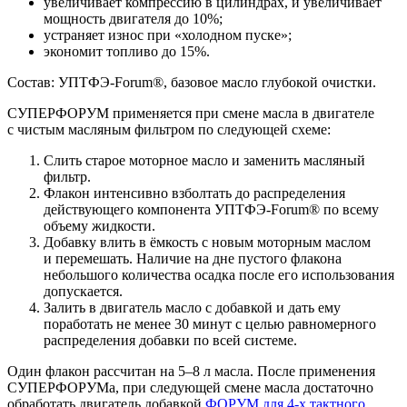
увеличивает компрессию в цилиндрах, и увеличивает
мощность двигателя до 10%;
устраняет износ при «холодном пуске»;
экономит топливо до 15%.
Состав:
УПТФЭ-Forum®
, базовое масло глубокой очистки.
СУПЕРФОРУМ применяется при смене масла в двигателе
с чистым масляным фильтром по следующей схеме:
Слить старое моторное масло и заменить масляный
фильтр.
Флакон интенсивно взболтать до распределения
действующего компонента
УПТФЭ-Forum®
по всему
объему жидкости.
Добавку влить в ёмкость с новым моторным маслом
и перемешать. Наличие на дне пустого флакона
небольшого количества осадка после его использования
допускается.
Залить в двигатель масло с добавкой и дать ему
поработать не менее 30 минут с целью равномерного
распределения добавки по всей системе.
Один флакон рассчитан на 5–8 л масла. После применения
СУПЕРФОРУМа, при следующей смене масла достаточно
обработать двигатель добавкой
ФОРУМ для
4-х
тактного