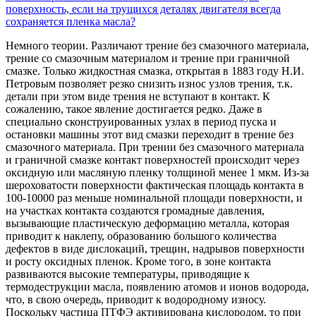
поверхность, если на трущихся деталях двигателя всегда
сохраняется пленка масла?
Немного теории. Различают трение без смазочного материала,
трение со смазочным материалом и трение при граничной
смазке. Только жидкостная смазка, открытая в 1883 году Н.И.
Петровым позволяет резко снизить износ узлов трения, т.к.
детали при этом виде трения не вступают в контакт. К
сожалению, такое явление достигается редко. Даже в
специально сконструированных узлах в период пуска и
остановки машины этот вид смазки переходит в трение без
смазочного материала. При трении без смазочного материала
и граничной смазке контакт поверхностей происходит через
оксидную или масляную пленку толщиной менее 1 мкм. Из-за
шероховатости поверхности фактическая площадь контакта в
100-10000 раз меньше номинальной площади поверхности, и
на участках контакта создаются громадные давления,
вызывающие пластическую деформацию металла, которая
приводит к наклепу, образованию большого количества
дефектов в виде дислокаций, трещин, надрывов поверхности
и росту оксидных пленок. Кроме того, в зоне контакта
развиваются высокие температуры, приводящие к
термодеструкции масла, появлению атомов и ионов водорода,
что, в свою очередь, приводит к водородному износу.
Поскольку частица ПТФЭ активирована кислородом, то при