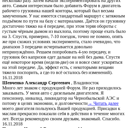
несколько раз). Затем начали экспериментировать на других
авто. Самым интересным было добавить Форум в двигатель
рабочего грузовика нашей конторы, который был весьма
замученным. У нас имеется стандартный маршрут с затяжным
подъёмом по пути на базу с материалами. Даётся он грузовику
достаточно тяжко на 4 передаче, при этом теряя обороты с
густым чёрным дымом из выхлопа, поэтому проще ехать было
на 3. Спустя, примерно, 7-10 поездок, точно не помню, опять
же при схожих условиях эксперимента, стало очевидно, что
диапазон 3 передачи исчерпывается довольно
непринуждённо. Решаем попробовать 4-ую передачу, и
грузовик без капризов едет дальше на ней без дыма. Спустя
ещё некоторое время (неделя-две) он и вовсе смог ускоряться
на этой передаче. Да, эффект есть, с некоторыми вещами
тяжело поспорить, а где-то всё осталось без изменений).
16.11.2018
Шевченко Александр Сергеевич
, Владивосток
Много лет знаком с продукцией Форум. Не раз приходилось
заказывать. У меня авто с дизельным двигателем. Я
пенсионер, инвалид, ликвидатор на Чернобыльской АЭС и
потому в целях экономии, и долговечности
→ Читать далее
моего двигателя пользуюсь Вашей продукцией. Присадки к
маслам прекрасно показали себя в действии в течение многих
лет. Всегда рекомендую своим друзьям, знакомый. Спасибо.
16.11.2018