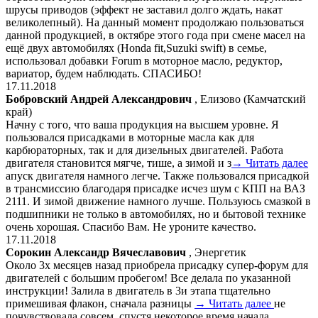
шрусы приводов (эффект не заставил долго ждать, накат
великолепный). На данный момент продолжаю пользоваться
данной продукцией, в октябре этого года при смене масел на
ещё двух автомобилях (Honda fit,Suzuki swift) в семье,
использовал добавки Forum в моторное масло, редуктор,
вариатор, будем наблюдать. СПАСИБО!
17.11.2018
Бобровский Андрей Александрович
, Елизово (Камчатский
край)
Начну с того, что ваша продукция на высшем уровне. Я
пользовался присадками в моторные масла как для
карбюраторных, так и для дизельных двигателей. Работа
двигателя становится мягче, тише, а зимой и з
→ Читать далее
апуск двигателя намного легче. Также пользовался присадкой
в трансмиссию благодаря присадке исчез шум с КПП на ВАЗ
2111. И зимой движение намного лучше. Пользуюсь смазкой в
подшипники не только в автомобилях, но и бытовой технике
очень хорошая. Спасибо Вам. Не уроните качество.
17.11.2018
Сорокин Александр Вячеславович
, Энергетик
Около 3х месяцев назад приобрела присадку супер-форум для
двигателей с большим пробегом! Все делала по указанной
инструкции! Залила в двигатель в 3и этапа тщательно
примешивая флакон, сначала разницы
→ Читать далее
не
почувствовала совсем, спустя некоторое время начала