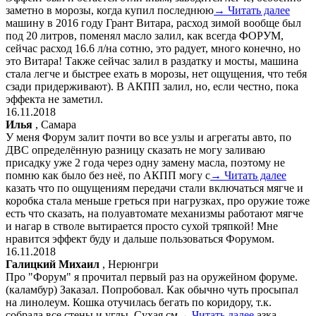
заметно в морозы, когда купил последнюю
→ Читать далее
машину в 2016 году Грант Витара, расход зимой вообще был
под 20 литров, поменял масло залил, как всегда ФОРУМ,
сейчас расход 16.6 л/на сотню, это радует, много конечно, но
это Витара! Также сейчас залил в раздатку и мосты, машина
стала легче и быстрее ехать в морозы, нет ощущения, что тебя
сзади придерживают). В АКПП залил, но, если честно, пока
эффекта не заметил.
16.11.2018
Илья
, Самара
У меня Форум залит почти во все узлы и агрегаты авто, по
ДВС определённую разницу сказать не могу заливаю
присадку уже 2 года через одну замену масла, поэтому не
помню как было без неё, по АКПП могу с
→ Читать далее
казать что по ощущениям передачи стали включаться мягче и
коробка стала меньше греться при нагрузках, про оружие тоже
есть что сказать, на полуавтомате механизмы работают мягче
и нагар в стволе вытирается просто сухой тряпкой! Мне
нравится эффект буду и дальше пользоваться Форумом.
16.11.2018
Галицкий Михаил
, Нерюнгри
Про "Форум" я прочитал первый раз на оружейном форуме.
(каламбур) Заказал. Попробовал. Как обычно чуть просыпал
на линолеум. Кошка отучилась бегать по коридору, т.к.
собрала все стены и углы. Сухая см
→ Читать далее
азка