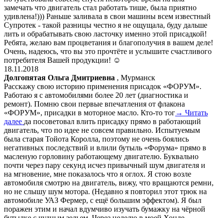
замечать что двигатель стал работать тише, была приятно
удивлена!))) Раньше заливала в свои машины всем известный
Супротек - такой разницы честно я не ощущала, буду дальше
лить и обрабатывать свою ласточку именно этой присадкой!
Ребята, желаю вам процветания и благополучия в вашем деле!
Очень, надеюсь, что вы это прочтёте и услышите счастливого
потребителя Вашей продукции! ☺️
18.11.2018
Долгопятая Ольга Дмитриевна
, Мурманск
Расскажу свою историю применения присадок «ФОРУМ».
Работаю я с автомобилями более 20 лет (диагностика и
ремонт). Помню свои первые впечатления от флакона
«ФОРУМ», присадки в моторное масло. Кто-то тог
→ Читать
далее
да посоветовал влить присадку прямо в работающий
двигатель, что по идее не совсем правильно. Испытуемым
была старая Тойота Королла, поэтому не очень боялись
негативных последствий и влили бутыль «Форума» прямо в
масленую горловину работающему двигателю. Буквально
почти через пару секунд исчез привычный шум двигателя и
на мгновение, мне показалось что я оглох. Я стою возле
автомобиля смотрю на двигатель, вижу, что вращаются ремни,
но не слышу шум мотора. (Недавно я повторил этот трюк на
автомобиле УАЗ Фермер, с ещё большим эффектом). Я был
поражен этим и начал вдумчиво изучать бумажку на чёрной
бутылке с чудным зельем. Через неделю в моей Хонде