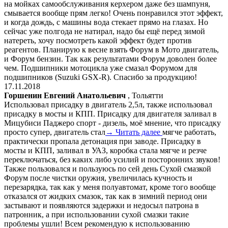
на мойках самообслуживания керхером даже без шампуня,
смывается вообще прям легко! Очень понравился этот эффект,
и когда дождь, с машины вода стекает прямо на глазах. Но
сейчас уже полгода не натирал, надо бы ещё перед зимой
натереть, хочу посмотреть какой эффект будет против
реагентов. Планирую к весне взять Форум в Мото двигатель,
и Форум бензин. Так как результатами Форум доволен более
чем. Подшипники мотоцикла уже смазал Форумом для
подшипников (Suzuki GSX-R). Спасибо за продукцию!
17.11.2018
Горшенин Евгений Анатольевич
, Тольятти
Использовал присадку в двигатель 2,5л, также использовал
присадку в мосты и КПП. Присадку для двигателя заливал в
Мицубиси Паджеро спорт - дизель, моё мнение, что присадку
просто супер, двигатель стал
→ Читать далее
мягче работать,
практически пропала детонация при заводе. Присадку в
мосты и КПП, заливал в УАЗ, коробка стала мягче и резче
переключаться, без каких либо усилий и посторонних звуков!
Также пользовался и пользуюсь по сей день Сухой смазкой
Форум после чистки оружия, увеличилась кучность и
перезарядка, так как у меня полуавтомат, кроме того вообще
отказался от жидких смазок, так как в зимний период они
застывают и появляются задержки и недосыл патрона в
патронник, а при использовании сухой смазки такие
проблемы ушли! Всем рекомендую к использованию