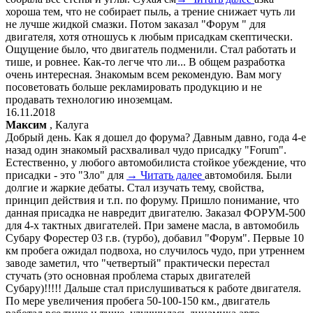
хороша тем, что не собирает пыль, а трение снижает чуть ли
не лучше жидкой смазки. Потом заказал "Форум " для
двигателя, хотя отношусь к любым присадкам скептически.
Ощущение было, что двигатель подменили. Стал работать и
тише, и ровнее. Как-то легче что ли... В общем разработка
очень интересная. Знакомым всем рекомендую. Вам могу
посоветовать больше рекламировать продукцию и не
продавать технологию иноземцам.
16.11.2018
Максим
, Калуга
Добрый день. Как я дошел до форума? Давным давно, года 4-е
назад один знакомый расхваливал чудо присадку "Forum".
Естественно, у любого автомобилиста стойкое убеждение, что
присадки - это "Зло" для
→ Читать далее
автомобиля. Были
долгие и жаркие дебаты. Стал изучать тему, свойства,
принцип действия и т.п. по форуму. Пришло понимание, что
данная присадка не навредит двигателю. Заказал ФОРУМ-500
для 4-х тактных двигателей. При замене масла, в автомобиль
Субару Форестер 03 г.в. (турбо), добавил "Форум". Первые 10
км пробега ожидал подвоха, но случилось чудо, при утреннем
заводе заметил, что "четвертый" практически перестал
стучать (это основная проблема старых двигателей
Субару)!!!!! Дальше стал прислушиваться к работе двигателя.
По мере увеличения пробега 50-100-150 км., двигатель