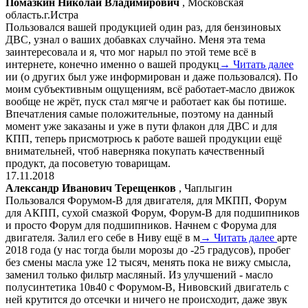
Помазкин Николай Владимирович
, Московская
область.г.Истра
Пользовался вашей продукцией один раз, для бензиновых
ДВС, узнал о ваших добавках случайно. Меня эта тема
заинтересовала и я, что мог нарыл по этой теме всё в
интернете, конечно именно о вашей продукц
→ Читать далее
ии (о других был уже информирован и даже пользовался). По
моим субъективным ощущениям, всё работает-масло движок
вообще не жрёт, пуск стал мягче и работает как бы потише.
Впечатления самые положительные, поэтому на данный
момент уже заказаны и уже в пути флакон для ДВС и для
КПП, теперь присмотрюсь к работе вашей продукции ещё
внимательней, чтоб наверняка покупать качественный
продукт, да посоветую товарищам.
17.11.2018
Александр Иванович Терещенков
, Чаплыгин
Пользовался Форумом-В для двигателя, для МКПП, Форум
для АКПП, сухой смазкой Форум, Форум-В для подшипников
и просто Форум для подшипников. Начнем с Форума для
двигателя. Залил его себе в Ниву ещё в м
→ Читать далее
арте
2018 года (у нас тогда были морозы до -25 градусов), пробег
без смены масла уже 12 тысяч, менять пока не вижу смысла,
заменил только фильтр масляный. Из улучшений - масло
полусинтетика 10в40 с Форумом-В, Нивовский двигатель с
ней крутится до отсечки и ничего не происходит, даже звук