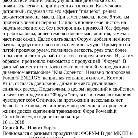
работал все тише и тише, улучшилась динамика авто,
появилась легкость при утренних запусках. Как человек
дотошный, подумал что это эффект "плацебо", решил
дождаться замены масла. При замене масла, после 8 тыс. км
пробега в зимний период. Слилось вполне себе чистое, на
ощупь маслянистое, без посторонних примесей (без форума
отработка была, более темная и менее маслянистая, замечал
частички сажи). Далее опять залил Форум, добавил немного
бачок гидроусилителя и опять случилось чудо. Примерно на
пятой прокачке рулем, появилась легкость, руль стал более
отзывчив, исчез звук работы насоса гидроусилителя. И, таким
образом, произошло знакомство с продукцией "Форум". В
данный момент использую почти всю линейку продукции в
дизельном автомобиле "Киа Соренто". Недавно попробовал
Forum® ENERGY, капризная топливная система Коммон
Рэйл, осталась довольной, динамика авто улучшилась,
снизился расход. Подытожим, в целом нареканий к свойствам
и качеству продукции "Форум "нет, все системы автомобиля
чувствуют себя Отлично, на протяжении нескольких лет.
Было бы не плохо, если придумали решение для продления
жизни дисков сцепления трансмисии Форд Powershift.
Спасибо всем, кто дочитал до конца.
16.11.2018
Сергей В.
, Новосибирск
Пользовался я разными продуктами: ФОРУМ-В для МКПП и