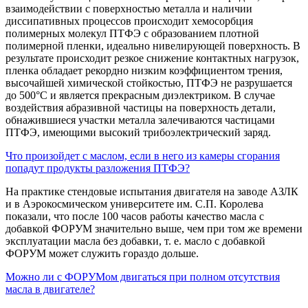
взаимодействии с поверхностью металла и наличии
диссипативных процессов происходит хемосорбция
полимерных молекул ПТФЭ с образованием плотной
полимерной пленки, идеально нивелирующей поверхность. В
результате происходит резкое снижение контактных нагрузок,
пленка обладает рекордно низким коэффициентом трения,
высочайшей химической стойкостью, ПТФЭ не разрушается
до 500°С и является прекрасным диэлектриком. В случае
воздействия абразивной частицы на поверхность детали,
обнажившиеся участки металла залечиваются частицами
ПТФЭ, имеющими высокий трибоэлектрический заряд.
Что произойдет с маслом, если в него из камеры сгорания
попадут продукты разложения ПТФЭ?
На практике стендовые испытания двигателя на заводе АЗЛК
и в Аэрокосмическом университете им. С.П. Королева
показали, что после 100 часов работы качество масла с
добавкой ФОРУМ значительно выше, чем при том же времени
эксплуатации масла без добавки, т. е. масло с добавкой
ФОРУМ может служить гораздо дольше.
Можно ли с ФОРУМом двигаться при полном отсутствия
масла в двигателе?