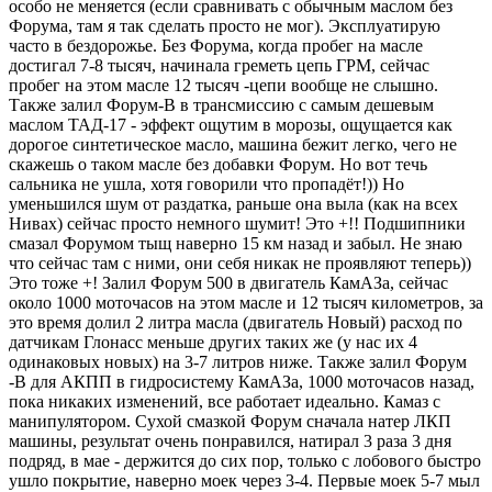
особо не меняется (если сравнивать с обычным маслом без
Форума, там я так сделать просто не мог). Эксплуатирую
часто в бездорожье. Без Форума, когда пробег на масле
достигал 7-8 тысяч, начинала греметь цепь ГРМ, сейчас
пробег на этом масле 12 тысяч -цепи вообще не слышно.
Также залил Форум-В в трансмиссию с самым дешевым
маслом ТАД-17 - эффект ощутим в морозы, ощущается как
дорогое синтетическое масло, машина бежит легко, чего не
скажешь о таком масле без добавки Форум. Но вот течь
сальника не ушла, хотя говорили что пропадёт!)) Но
уменьшился шум от раздатка, раньше она выла (как на всех
Нивах) сейчас просто немного шумит! Это +!! Подшипники
смазал Форумом тыщ наверно 15 км назад и забыл. Не знаю
что сейчас там с ними, они себя никак не проявляют теперь))
Это тоже +! Залил Форум 500 в двигатель КамАЗа, сейчас
около 1000 моточасов на этом масле и 12 тысяч километров, за
это время долил 2 литра масла (двигатель Новый) расход по
датчикам Глонасс меньше других таких же (у нас их 4
одинаковых новых) на 3-7 литров ниже. Также залил Форум
-В для АКПП в гидросистему КамАЗа, 1000 моточасов назад,
пока никаких изменений, все работает идеально. Камаз с
манипулятором. Сухой смазкой Форум сначала натер ЛКП
машины, результат очень понравился, натирал 3 раза 3 дня
подряд, в мае - держится до сих пор, только с лобового быстро
ушло покрытие, наверно моек через 3-4. Первые моек 5-7 мыл