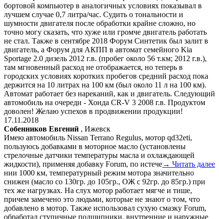
бортовой компьютер в аналогичных условиях показывал в
лучшем случае 0,7 литра/час. Судить о тональности и
шумности двигателя после обработки крайне сложно, но
точно могу сказать, что хуже или громче двигатель работать
не стал. Также в сентябре 2018 Форум Синтетик был залит в
двигатель, а Форум для АКПП в автомат семейного Kia
Sportage 2.0 дизель 2012 г.в. (пробег около 56 т.км; 2012 г.в.),
там мгновенный расход не отображается, но теперь в
городских условиях коротких пробегов средний расход пока
держится на 10 литрах на 100 км (был около 11 л на 100 км).
Автомат работает без нареканий, как и двигатель. Следующий
автомобиль на очереди - Хонда CR-V 3 2008 г.в. Продуктом
доволен! Желаю успехов в продвижении продукции!
17.11.2018
Собенников Евгений
, Ижевск
Имею автомобиль Nissan Terrano Regulus, мотор qd32eti,
пользуюсь добавками в моторное масло (установлены
стрелочные датчики температуры масла и охлаждающей
жидкости), применяя добавку Forum, по истече
→ Читать далее
нии 1000 км, температурный режим мотора значительно
снижен (масло со 130гр. до 105гр., ОЖ с 92гр. до 85гр.) при
тех же нагрузках. На слух мотор работает мягче и тише,
причем замечено это людьми, которые не знают о том, что
добавлено в мотор. Также использовал сухую смазку Forum,
обработал ступичные подшипники, внутренние и наружные