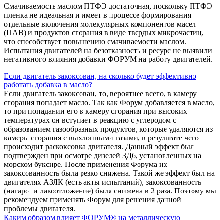
Смачиваемость маслом ПТФЭ достаточная, поскольку ПТФЭ
пленка не идеальная и имеет в процессе формирования
отдельные включения молекулярных компонентов масел
(ПАВ) и продуктов сгорания в виде твердых микрочастиц,
что способствует повышению смачиваемости маслом.
Испытания двигателей на безотказность и ресурс не выявили
негативного влияния добавки ФОРУМ на работу двигателей.
Если двигатель закоксован, на сколько будет эффективно
работать добавка в масло?
Если двигатель закоксован, то, вероятнее всего, в камеру
сгорания попадает масло. Так как Форум добавляется в масло,
то при попадании его в камеру сгорания при высоких
температурах он вступает в реакцию с углеродом с
образованием газообразных продуктов, которые удаляются из
камеры сгорания с выхлопными газами, в результате чего
происходит раскоксовка двигателя. Данный эффект был
подтвержден при осмотре дизелей 3Д6, установленных на
морском буксире. После применения Форума их
закоксованность была резко снижена. Такой же эффект был на
двигателях АЗЛК (есть акты испытаний), закоксованность
(нагаро- и лакоотложение) была снижена в 2 раза. Поэтому мы
рекомендуем применять Форум для решения данной
проблемы двигателя.
Каким образом влияет ФОРУМ® на металлическую