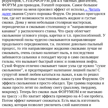
редукторов, СУПЕРФОРУМ для 4-х тактных двигателей,
ФОРУМ для приводов, Forum® порошок. Самое большое
впечатление на меня произвел эффект от использ
→ Читать
далее
ования Сухого порошка Форум. Он реально пригодился
там, где нет возможности использовать жидкие и густые
смазки. Дома у меня небольшая столярная мастерская,
периодически я смазываю столешницу и "направляющие
канавки" у распилочного станка. Что сразу облегчает
скольжение углового упора, каретки и т.п. приспособлений. У
торцовочной пилы чудесно смазываются направляющие
продольного передвижения, т.к. пиление довольно пыльный
процесс, то эти направляющие жидкими смазками лучше не
смазывать, очень сильно налипает пыль, в последствии
забиваются сальники и попадает мусор в сами скользящие
гильзы, что вызывает быстрый износ и появления люфта.
Сухой Форум отлично смазывает такие узлы где нужно "сухое
скольжение", и предотвращает налипание лишней пыли! С
супругой зимой любим кататься на лыжах, я как-то решил
смазать свои беговые пластиковые лыжи сухим Форумом. От
эффекта скольжения я просто обалдел. Три грамма порошка и
лыжи просто летят по любому снегу (рыхлому, твердому,
мокрому). Теперь без смазки лыж ФОРУМОМ я не выезжаю
на трассу :-) Но хватает эффекта примерно на 4-5 км пробега.
Потом эффект начинает снижаться. Есть мысль изготовить
смазку, которая позволит увеличить слой нанесения и