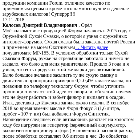
продукции компании Forum, отличное качество по
приемлемым ценам и кроме того намного лучше и дешевле
зарубежных аналогов! Суперрр!!!!
17.11.2018
Колосов Дмитрий Владимирович
, Орёл
Моё знакомство с продукцией Форум началось в 2015 году с
Оружейной Сухой Смазки, о которой я узнал с оружейных
интернет-форумов. Сухая смазка была заказана почтой России
и применена на моем Охотничьем
→ Читать далее
полуавтомате МР-155. В условиях обработки только Сухой
Смазкой Форум, ружьё на стрельбище работало и ничего не
заедало, что было для меня удивительно. Прошло 3 года и я
узнал, что есть продукты этой же марки для автомобилей.
Было большое желание засыпать ту же сухую смазку в
двигатель в пропорции примерно 0,2-0,4% к массе масла, но
позвонив по телефону технологу Форум, чтобы уточнить
пропорцию меня от этой идеи отговорили, объяснив почему
это не будет работать и забъёт фильтр и выпадет в осадок.
Итак, доставка до Ижевска заняла около недели. В сентябре
2018 во время замены масла в Форд Фокус 3 (1,6 литра,
пробег - 107 т. км) был добавлен Форум Синтетик.
Наблюдение следящее: если автомобиль работает на холостом
ходу без нагрузки на генератор (заряженный аккумулятор,
выключен кондиционер и фары) мгновенный часовой расход
после обработки составляет 0,6 литров в час. До обработки