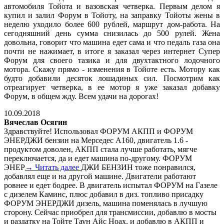
автомобиля Тойота и вазовская четверка. Первым делом я
купил и залил Форум в Тойоту, на заправку Тойоты жены в
неделю уходило более 600 рублей, маршрут дом-работа. На
сегодняшний день сумма снизилась до 500 рулей. Жена
довольна, говорит что машина едет сама и что педаль газа она
почти не нажимает, в итоге я заказал через интернет Супер
Форум для своего тазика и для двухтактного лодочного
мотора. Скажу прямо - изменения в Тойоте есть. Мотору как
будто добавили десяток лошадиных сил. Посмотрим как
отреагирует четверка, в ее мотор я уже заказал добавку
Форум, в общем жду. Всем удачи на дорогах!
10.09.2018
Вячеслав Осягин
Здравствуйте! Использовал ФОРУМ АКПП и ФОРУМ
ЭНЕРДЖИ бензин на Мерседес А160, двигатель 1.6 -
продуктом доволен, АКПП стала лучше работать, мягче
переключается, да и едет машина по-другому. ФОРУМ
ЭНЕР
→ Читать далее
ДЖИ БЕНЗИН тоже понравился,
добавлял еще и на другой машине. Двигатели работают
ровнее и едет бодрее. В двигатель испытал ФОРУМ на Газеле
с дизелем Каминс, плюс добавил в диз. топливо присадку
ФОРУМ ЭНЕРДЖИ дизель, машина поменялась в лучшую
сторону. Сейчас приобрел для трансмиссии, добавлю в мосты
и раздатку на Тойте Таун Айс Ноах, и добавлю в АКПП и