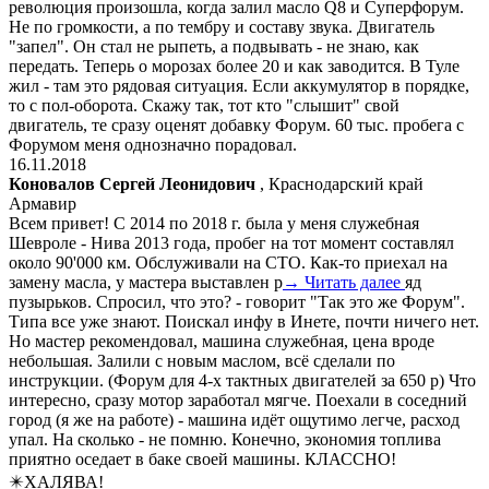
революция произошла, когда залил масло Q8 и Суперфорум.
Не по громкости, а по тембру и составу звука. Двигатель
"запел". Он стал не рыпеть, а подвывать - не знаю, как
передать. Теперь о морозах более 20 и как заводится. В Туле
жил - там это рядовая ситуация. Если аккумулятор в порядке,
то с пол-оборота. Скажу так, тот кто "слышит" свой
двигатель, те сразу оценят добавку Форум. 60 тыс. пробега с
Форумом меня однозначно порадовал.
16.11.2018
Коновалов Сергей Леонидович
, Краснодарский край
Армавир
Всем привет! С 2014 по 2018 г. была у меня служебная
Шевроле - Нива 2013 года, пробег на тот момент составлял
около 90'000 км. Обслуживали на СТО. Как-то приехал на
замену масла, у мастера выставлен р
→ Читать далее
яд
пузырьков. Спросил, что это? - говорит "Так это же Форум".
Типа все уже знают. Поискал инфу в Инете, почти ничего нет.
Но мастер рекомендовал, машина служебная, цена вроде
небольшая. Залили с новым маслом, всё сделали по
инструкции. (Форум для 4-х тактных двигателей за 650 р) Что
интересно, сразу мотор заработал мягче. Поехали в соседний
город (я же на работе) - машина идёт ощутимо легче, расход
упал. На сколько - не помню. Конечно, экономия топлива
приятно оседает в баке своей машины. КЛАССНО!
✴️ХАЛЯВА!