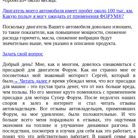
«пробегал» около месяца.
Двигатель моего автомобиля имеет пробег около 100 тыс. км.
Какую пользу я могу ожидать от применения ФОРУМ®?
Поскольку двигатель Вашего автомобиля довольно изношен,
то такие показатели, как повышение мощности, снижение
расхода горючего, масла, снижение вибрации будут
значительно выше, чем указано в описании продукта.
Задать свой вопрос
Добрый день! Мне, как и многим, довелось ознакомиться с
присадкой для двигателя Форум. Как ни странно мне ее
посоветовал мой знакомый моторист Сергей, который в
было
→ Читать далее
е время убеждал меня, что все присадки
для машин - это пустая трата денег, что от них больше вреда,
чем пользы. Но его мнение круто поменялось с применением
присадки для мотора Супер Форум. После недолгих наших
споров я залез в интернет и стал читать отзывы
автовладельцев. Все отзывы автовладельцев, применявших
Форум, на мое удивление, были положительные. И что
больше всего меня порадовало в отзывах, это ощутимая
экономия на топливе и улучшение динамики разгона. В
последствии, посмотрев и изучив для себя как это работает, я
понял что это действительно работает. В нашей семье два