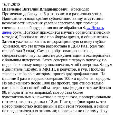
16.11.2018
Шевченко Виталий Владимирович
, Краснодар
Применяли добавку на 6 разных авто в различных узлах.
Написание отзыва крайне субъективно ввиду отсутствия
возможности изучения узлов и агрегатов при помощи
специального оборудования после обработки Ф
→ Читать
далее
орум. Поэтому приходится изучать органолептическим
методом) Рассказали мне про Форум друзья, в общих чертах.
Затем я уже начал капать информационную основу глубже.
Удивился, что эта штука разработана в ДВО РАН (сам там
проработал 3 года). Сам я по образованию физик, а,
следовательно, изучал многие документации и эксперименты
с большим интересом. Затем совершил первую покупку, но
подошёл к этому вопросу комплексно, чтоб наверняка. Форум
в двигатель (1jz-gte), в МКПП, в редуктор, в гур. Проблем
таковых не было с мотором, просто для профилактики. На
машине 3 раза в неделю совершаю 100 км пробег за городом.
Из замеченного после 1000 км пробега при относительно
одинаковой и спокойной манере езды (+один и тот же бензин
98, и одна и та же заправка): мотор стал более
чувствительным к нажатию на педаль газа, пропорционально
с этим снижается расход с 12 до 11 литров (повторюсь, что
мотор полностью исправный и при этом турбовый, а значит
не предназначен для экономии; проверяли по полному баку