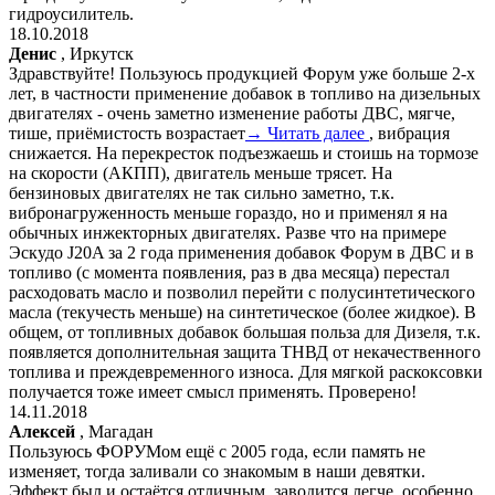
гидроусилитель.
18.10.2018
Денис
, Иркутск
Здравствуйте! Пользуюсь продукцией Форум уже больше 2-х
лет, в частности применение добавок в топливо на дизельных
двигателях - очень заметно изменение работы ДВС, мягче,
тише, приёмистость возрастает
→ Читать далее
, вибрация
снижается. На перекресток подъезжаешь и стоишь на тормозе
на скорости (АКПП), двигатель меньше трясет. На
бензиновых двигателях не так сильно заметно, т.к.
вибронагруженность меньше гораздо, но и применял я на
обычных инжекторных двигателях. Разве что на примере
Эскудо J20A за 2 года применения добавок Форум в ДВС и в
топливо (с момента появления, раз в два месяца) перестал
расходовать масло и позволил перейти с полусинтетического
масла (текучесть меньше) на синтетическое (более жидкое). В
общем, от топливных добавок большая польза для Дизеля, т.к.
появляется дополнительная защита ТНВД от некачественного
топлива и преждевременного износа. Для мягкой раскоксовки
получается тоже имеет смысл применять. Проверено!
14.11.2018
Алексей
, Магадан
Пользуюсь ФОРУМом ещё с 2005 года, если память не
изменяет, тогда заливали со знакомым в наши девятки.
Эффект был и остаётся отличным, заводится легче, особенно