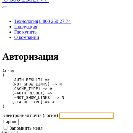
Технология
8 800 250-27-74
Продукция
Где купить
О компании
Авторизация
https://www.tradi
Array

(

    [AUTH_RESULT] => 

    [NOT_SHOW_LINKS] => N

    [CACHE_TYPE] => A

    [~AUTH_RESULT] => 

    [~NOT_SHOW_LINKS] => N

    [~CACHE_TYPE] => A

Электронная почта (логин)
Пароль
Запомнить меня